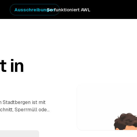
Ausschreibungen
So funktioniert AWL
t in
n Stadtbergen ist mit
chnitt, Sperrmüll oder
estpreis-Angebote aus
ert und wieder abgeholt
kümmern. Ein Schritt,