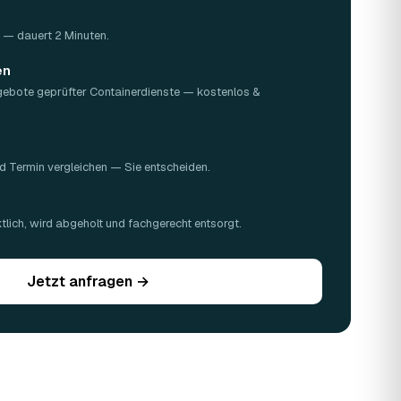
Z — dauert 2 Minuten.
en
gebote geprüfter Containerdienste — kostenlos &
d Termin vergleichen — Sie entscheiden.
n
lich, wird abgeholt und fachgerecht entsorgt.
Jetzt anfragen →