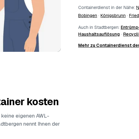
Containerdienst in der Nähe:
N
Bobingen
·
Königsbrunn
·
Frie
Auch in Stadtbergen:
Entrümp
Haushaltsauflösung
·
Recycl
Mehr zu Containerdienst d
ainer kosten
 keine eigenen AWL-
tadtbergen nennt Ihnen der