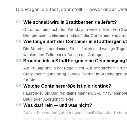
Die Fragen, die fast jeder stellt — bevor er auf „Anf
01
Wie schnell wird in Stadtbergen geliefert?
Oft schon am nächsten Werktag, in vielen Teilen von St
Den genauen Liefertermin stimmt der Containerdienst mit 
02
Wie lange darf der Container in Stadtbergen 
Die Standzeit bestimmen Sie — üblich sind wenige Tage
wählen den Zeitraum einfach in der Anfrage.
03
Brauche ich in Stadtbergen eine Genehmigung
Auf Privatgrund in der Regel nicht. Auf öffentlichem Grund
Stellgenehmigung nötig — viele Partner in Stadtbergen 
für Sie.
04
Welche Containergröße ist die richtige?
Faustregel: Big Bag für kleine Mengen, 3–5 m³ für Renov
Bau- oder Abbruchprojekte.
05
Was darf rein — und was nicht?
Abfallarten werden getrennt gesammelt (Bauschutt, Grüns
wie Asbest braucht eine gesonderte Annahme.
06
Was kostet ein Container in Stadtbergen?