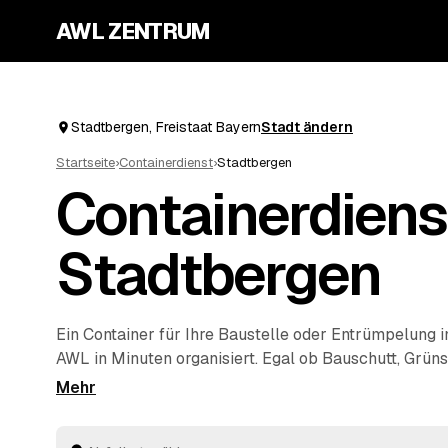
AWL ZENTRUM
Stadtbergen, Freistaat Bayern
Stadt ändern
Startseite
›
Containerdienst
›
Stadtbergen
Containerdiens
Stadtbergen
Ein Container für Ihre Baustelle oder
Entrümpelung
i
AWL in Minuten organisiert. Egal ob Bauschutt, Grüns
Mischabfall – Sie sagen, was anfällt, und erhalten F
Freistaat Bayern, die Sie in Ruhe vergleichen. Gelief
wird vom Anbieter, Sie müssen sich um nichts weiter 