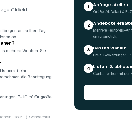
Anfrage stellen
1
ragen“ klickt.
Größe, Abfallart & PL
Angebote erhalt
2
Mehrere Festpreis-An
adtbergen am selben Tag.
unverbindlich.
Ihnen ab.
stehen?
Bestes wählen
3
 bis mehrere Wochen. Sie
Preis, Bewertungen un
?
Liefern & abhole
4
 ist meist eine
Container kommt pünkt
übernehmen die Beantragung
ierungen, 7–10 m³ für große
chnitt, Holz …). Sondermüll