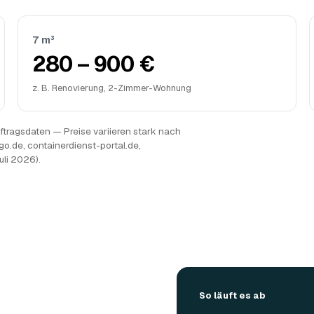
7 m³
280 – 900 €
z. B. Renovierung, 2-Zimmer-Wohnung
tragsdaten — Preise variieren stark nach
go.de, containerdienst-portal.de,
uli 2026).
So läuft es ab