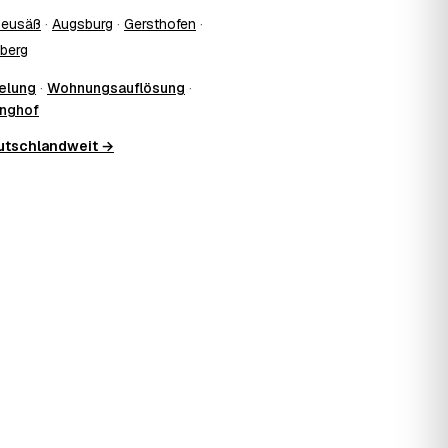
eusäß
·
Augsburg
·
Gersthofen
·
dberg
elung
·
Wohnungsauflösung
·
inghof
eutschlandweit →