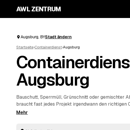
AWL ZENTRUM
Augsburg, BY
Stadt ändern
Startseite
›
Containerdienst
›
Augsburg
Containerdiens
Augsburg
Bauschutt, Sperrmüll, Grünschnitt oder gemischter A
braucht fast jedes Projekt irgendwann den richtigen 
beschreiben Sie Ihr Vorhaben kurz und erhalten meh
Angebote von geprüften Anbietern aus der Region. D
angeliefert, befüllt und wieder abgeholt – fachgerech