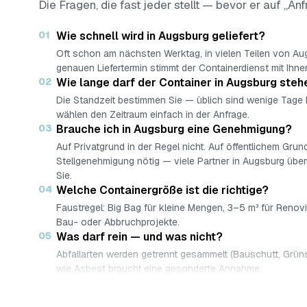
Die Fragen, die fast jeder stellt — bevor er auf „Anf
01
Wie schnell wird in Augsburg geliefert?
Oft schon am nächsten Werktag, in vielen Teilen von A
genauen Liefertermin stimmt der Containerdienst mit Ihne
02
Wie lange darf der Container in Augsburg steh
Die Standzeit bestimmen Sie — üblich sind wenige Tage
wählen den Zeitraum einfach in der Anfrage.
03
Brauche ich in Augsburg eine Genehmigung?
Auf Privatgrund in der Regel nicht. Auf öffentlichem Grund
Stellgenehmigung nötig — viele Partner in Augsburg übe
Sie.
04
Welche Containergröße ist die richtige?
Faustregel: Big Bag für kleine Mengen, 3–5 m³ für Renov
Bau- oder Abbruchprojekte.
05
Was darf rein — und was nicht?
Abfallarten werden getrennt gesammelt (Bauschutt, Grüns
wie Asbest braucht eine gesonderte Annahme.
06
Was kostet ein Container in Augsburg?
Laut Marktrecherche (keine AWL-eigenen Auftragsdaten)