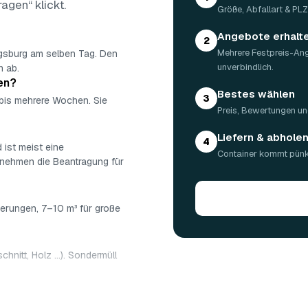
ragen“ klickt.
Größe, Abfallart & PL
Angebote erhalt
2
Mehrere Festpreis-An
ugsburg am selben Tag. Den
unverbindlich.
n ab.
en?
Bestes wählen
3
 bis mehrere Wochen. Sie
Preis, Bewertungen un
Liefern & abhole
4
 ist meist eine
Container kommt pünkt
rnehmen die Beantragung für
ierungen, 7–10 m³ für große
chnitt, Holz …). Sondermüll
: 5 m³ ca. 180–500 €, 7 m³