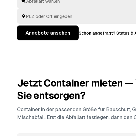
vergleichen Sie in Augsburg und
Fürstenfeldbruck
u
transparent, statt blind beim Erstbesten zu buchen.
Angebote ansehen
Schon angefragt? Status &
Jetzt Container mieten 
Sie entsorgen?
Container in der passenden Größe für Bauschutt, Gr
Mischabfall. Erst die Abfallart festlegen, dann den