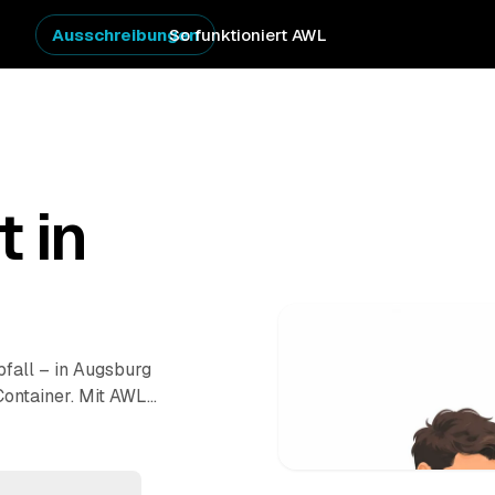
Ausschreibungen
So funktioniert AWL
t in
bfall – in Augsburg
Container. Mit AWL
rere Festpreis-
er Container wird
t entsorgt. So