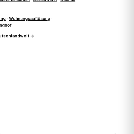
ung
·
Wohnungsauflösung
·
inghof
eutschlandweit →