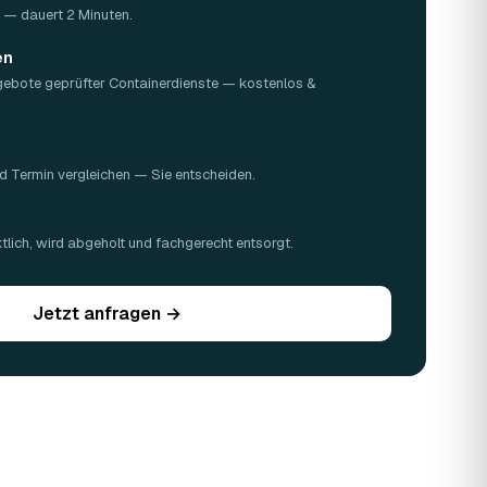
Z — dauert 2 Minuten.
en
gebote geprüfter Containerdienste — kostenlos &
d Termin vergleichen — Sie entscheiden.
n
lich, wird abgeholt und fachgerecht entsorgt.
Jetzt anfragen →