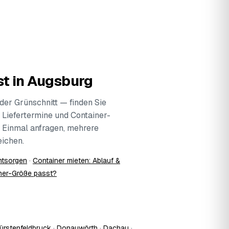
t in Augsburg
der Grünschnitt — finden Sie
 Liefertermine und Container-
. Einmal anfragen, mehrere
ichen.
ntsorgen
·
Container mieten: Ablauf &
ner-Größe passt?
ürstenfeldbruck
·
Donauwörth
·
Dachau
·