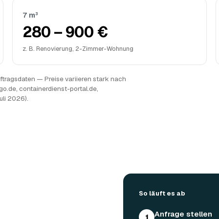
7 m³
280 – 900 €
z. B. Renovierung, 2-Zimmer-Wohnung
tragsdaten — Preise variieren stark nach
go.de, containerdienst-portal.de,
uli 2026).
So läuft es ab
Anfrage stellen
1