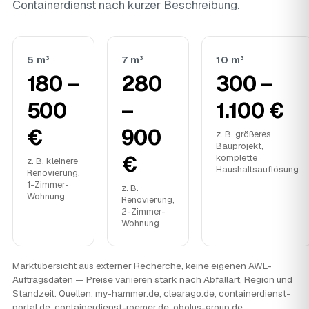
Containerdienst nach kurzer Beschreibung.
5 m³
7 m³
10 m³
180 –
280
300 –
500
–
1.100 €
€
900
z. B. größeres
Bauprojekt,
€
komplette
z. B. kleinere
Haushaltsauflösung
Renovierung,
1-Zimmer-
z. B.
Wohnung
Renovierung,
2-Zimmer-
Wohnung
Marktübersicht aus externer Recherche, keine eigenen AWL-
Auftragsdaten — Preise variieren stark nach Abfallart, Region und
Standzeit. Quellen: my-hammer.de, clearago.de, containerdienst-
portal.de, containerdienst-roemer.de, obolus-group.de