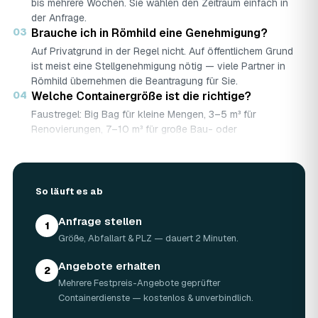
bis mehrere Wochen. Sie wählen den Zeitraum einfach in
der Anfrage.
03
Brauche ich in Römhild eine Genehmigung?
Auf Privatgrund in der Regel nicht. Auf öffentlichem Grund
ist meist eine Stellgenehmigung nötig — viele Partner in
Römhild übernehmen die Beantragung für Sie.
04
Welche Containergröße ist die richtige?
Faustregel: Big Bag für kleine Mengen, 3–5 m³ für
Renovierungen, 7–10 m³ für große Bau- oder
Abbruchprojekte.
05
Was darf rein — und was nicht?
Abfallarten werden getrennt gesammelt (Bauschutt,
So läuft es ab
Grünschnitt, Holz …). Sondermüll wie Asbest braucht eine
gesonderte Annahme.
Anfrage stellen
06
Was kostet ein Container in Römhild?
1
Größe, Abfallart & PLZ — dauert 2 Minuten.
Laut Marktrecherche (keine AWL-eigenen Auftragsdaten):
5 m³ ca. 180–500 €, 7 m³ ca. 280–900 €, 10 m³ ca.
Angebote erhalten
300–1.100 € — abhängig von Abfallart, Region und
2
Mehrere Festpreis-Angebote geprüfter
Standzeit (Details in der Marktübersicht unten). Ihren
Containerdienste — kostenlos & unverbindlich.
verbindlichen Festpreis für Römhild nennt Ihnen der
Containerdienst nach kurzer Beschreibung.