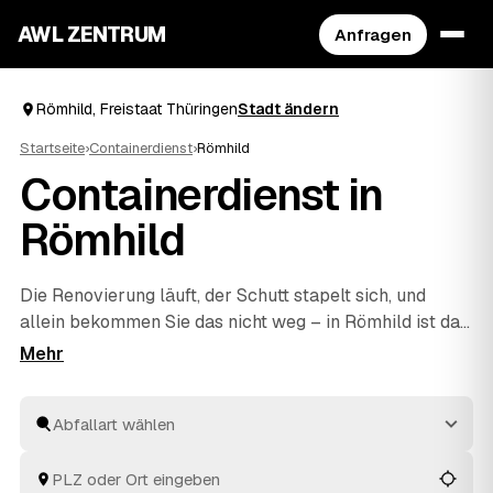
AWL ZENTRUM
Anfragen
Römhild, Freistaat Thüringen
Stadt ändern
Startseite
›
Containerdienst
›
Römhild
Containerdienst in
Römhild
Die Renovierung läuft, der Schutt stapelt sich, und
allein bekommen Sie das nicht weg – in Römhild ist das
der Moment für einen Container. Über AWL
beschreiben Sie einmal, ob Bauschutt, Sperrmüll,
Grünschnitt oder Mischabfall anfällt, und sammeln
mehrere Festpreis-Angebote geprüfter Anbieter ein.
Geliefert und abgeholt wird, ohne dass Sie sich um die
Logistik kümmern müssen. Sie vergleichen die