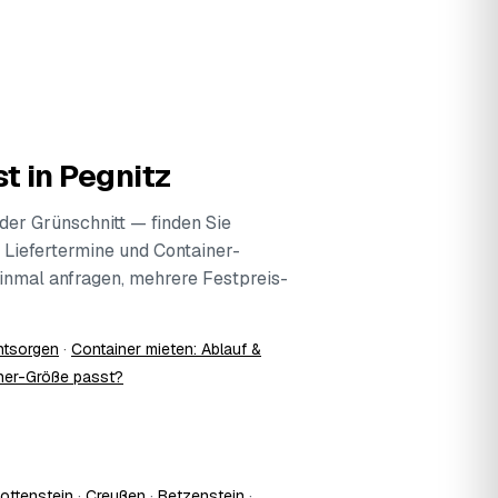
t in Pegnitz
der Grünschnitt — finden Sie
 Liefertermine und Container-
Einmal anfragen, mehrere Festpreis-
ntsorgen
·
Container mieten: Ablauf &
ner-Größe passt?
ottenstein
·
Creußen
·
Betzenstein
·