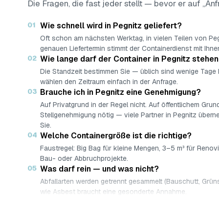
Die Fragen, die fast jeder stellt — bevor er auf „Anf
01
Wie schnell wird in Pegnitz geliefert?
Oft schon am nächsten Werktag, in vielen Teilen von Pe
genauen Liefertermin stimmt der Containerdienst mit Ihne
02
Wie lange darf der Container in Pegnitz stehe
Die Standzeit bestimmen Sie — üblich sind wenige Tage
wählen den Zeitraum einfach in der Anfrage.
03
Brauche ich in Pegnitz eine Genehmigung?
Auf Privatgrund in der Regel nicht. Auf öffentlichem Grund
Stellgenehmigung nötig — viele Partner in Pegnitz über
Sie.
04
Welche Containergröße ist die richtige?
Faustregel: Big Bag für kleine Mengen, 3–5 m³ für Renov
Bau- oder Abbruchprojekte.
05
Was darf rein — und was nicht?
Abfallarten werden getrennt gesammelt (Bauschutt, Grüns
wie Asbest braucht eine gesonderte Annahme.
06
Was kostet ein Container in Pegnitz?
Laut Marktrecherche (keine AWL-eigenen Auftragsdaten)