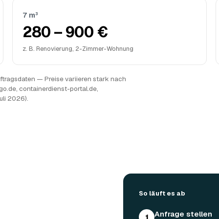
7 m³
280 – 900 €
z. B. Renovierung, 2-Zimmer-Wohnung
tragsdaten — Preise variieren stark nach
go.de, containerdienst-portal.de,
uli 2026).
So läuft es ab
Anfrage stellen
1