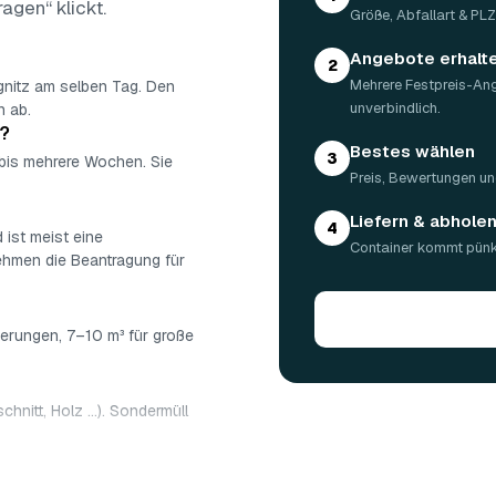
ragen“ klickt.
Größe, Abfallart & PL
Angebote erhalt
2
Mehrere Festpreis-An
gnitz am selben Tag. Den
unverbindlich.
n ab.
n?
Bestes wählen
3
 bis mehrere Wochen. Sie
Preis, Bewertungen un
Liefern & abhole
4
 ist meist eine
Container kommt pünkt
nehmen die Beantragung für
ierungen, 7–10 m³ für große
chnitt, Holz …). Sondermüll
: 5 m³ ca. 180–500 €, 7 m³