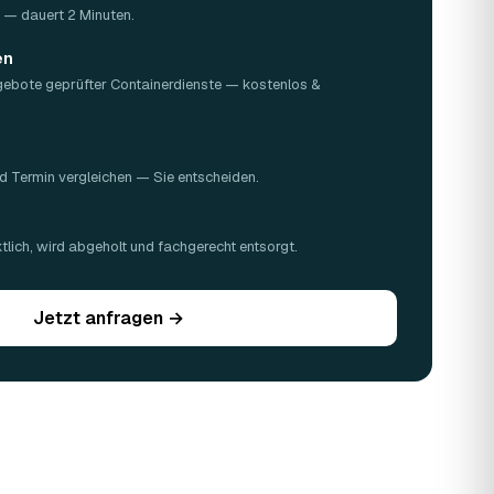
Z — dauert 2 Minuten.
en
gebote geprüfter Containerdienste — kostenlos &
d Termin vergleichen — Sie entscheiden.
n
lich, wird abgeholt und fachgerecht entsorgt.
Jetzt anfragen →