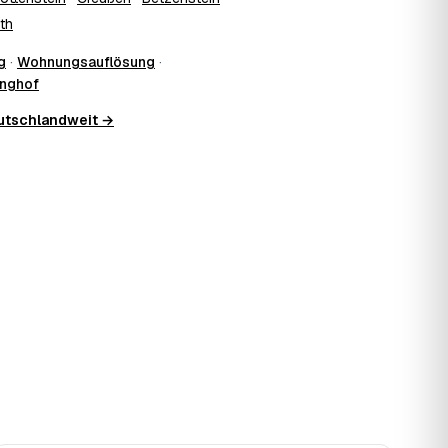
th
g
·
Wohnungsauflösung
·
inghof
eutschlandweit →