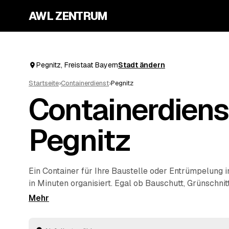
AWL ZENTRUM
Pegnitz, Freistaat Bayern
Stadt ändern
Startseite
›
Containerdienst
›
Pegnitz
Containerdiens
Pegnitz
Ein Container für Ihre Baustelle oder
Entrümpelung
i
in Minuten organisiert. Egal ob Bauschutt, Grünschnit
Mischabfall – Sie sagen, was anfällt, und erhalten F
Freistaat Bayern, die Sie in Ruhe vergleichen. Gelief
wird vom Anbieter, Sie müssen sich um nichts weiter 