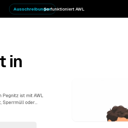
Ausschreibungen
So funktioniert AWL
t in
n Pegnitz ist mit AWL
t, Sperrmüll oder
estpreis-Angebote aus
ert und wieder abgeholt
kümmern. Ein Schritt,