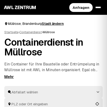
AWL ZENTRUM
Anfragen
Müllrose, Brandenburg
Stadt ändern
Startseite
›
Containerdienst
›
Müllrose
Containerdienst in
Müllrose
Ein Container für Ihre Baustelle oder
Entrümpelung
in
Müllrose ist mit AWL in Minuten organisiert. Egal ob
Bauschutt, Grünschnitt, Sperrmüll oder Mischabfall –
Sie sagen, was anfällt, und erhalten Festpreis-Angebote
aus Brandenburg, die Sie in Ruhe vergleichen. Geliefert
und wieder abgeholt wird vom Anbieter, Sie müssen
sich um nichts weiter kümmern. Ein Schritt, mehrere
geprüfte Angebote, Ihre Entscheidung.