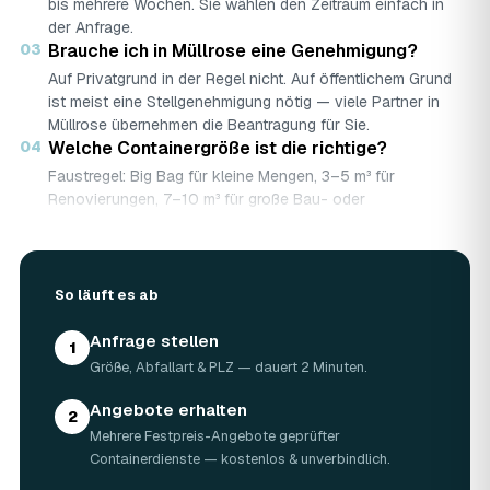
bis mehrere Wochen. Sie wählen den Zeitraum einfach in
der Anfrage.
03
Brauche ich in Müllrose eine Genehmigung?
Auf Privatgrund in der Regel nicht. Auf öffentlichem Grund
ist meist eine Stellgenehmigung nötig — viele Partner in
Müllrose übernehmen die Beantragung für Sie.
04
Welche Containergröße ist die richtige?
Faustregel: Big Bag für kleine Mengen, 3–5 m³ für
Renovierungen, 7–10 m³ für große Bau- oder
Abbruchprojekte.
05
Was darf rein — und was nicht?
Abfallarten werden getrennt gesammelt (Bauschutt,
So läuft es ab
Grünschnitt, Holz …). Sondermüll wie Asbest braucht eine
gesonderte Annahme.
Anfrage stellen
06
Was kostet ein Container in Müllrose?
1
Größe, Abfallart & PLZ — dauert 2 Minuten.
Laut Marktrecherche (keine AWL-eigenen Auftragsdaten):
5 m³ ca. 180–500 €, 7 m³ ca. 280–900 €, 10 m³ ca.
Angebote erhalten
300–1.100 € — abhängig von Abfallart, Region und
2
Mehrere Festpreis-Angebote geprüfter
Standzeit (Details in der Marktübersicht unten). Ihren
Containerdienste — kostenlos & unverbindlich.
verbindlichen Festpreis für Müllrose nennt Ihnen der
Containerdienst nach kurzer Beschreibung.