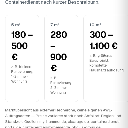
Containerdienst nach kurzer Beschreibung.
5 m³
7 m³
10 m³
180 –
280
300 –
500
–
1.100 €
€
900
z. B. größeres
Bauprojekt,
€
komplette
z. B. kleinere
Haushaltsauflösung
Renovierung,
1-Zimmer-
z. B.
Wohnung
Renovierung,
2-Zimmer-
Wohnung
Marktübersicht aus externer Recherche, keine eigenen AWL-
Auftragsdaten — Preise variieren stark nach Abfallart, Region und
Standzeit. Quellen: my-hammer.de, clearago.de, containerdienst-
portal.de, containerdienst-roemer.de, obolus-group.de