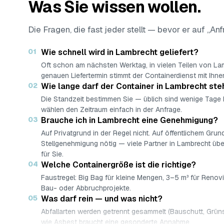
Was Sie wissen wollen.
Die Fragen, die fast jeder stellt — bevor er auf „Anf
01
Wie schnell wird in Lambrecht geliefert?
Oft schon am nächsten Werktag, in vielen Teilen von L
genauen Liefertermin stimmt der Containerdienst mit Ihne
02
Wie lange darf der Container in Lambrecht st
Die Standzeit bestimmen Sie — üblich sind wenige Tage
wählen den Zeitraum einfach in der Anfrage.
03
Brauche ich in Lambrecht eine Genehmigung?
Auf Privatgrund in der Regel nicht. Auf öffentlichem Grund
Stellgenehmigung nötig — viele Partner in Lambrecht ü
für Sie.
04
Welche Containergröße ist die richtige?
Faustregel: Big Bag für kleine Mengen, 3–5 m³ für Renov
Bau- oder Abbruchprojekte.
05
Was darf rein — und was nicht?
Abfallarten werden getrennt gesammelt (Bauschutt, Grüns
wie Asbest braucht eine gesonderte Annahme.