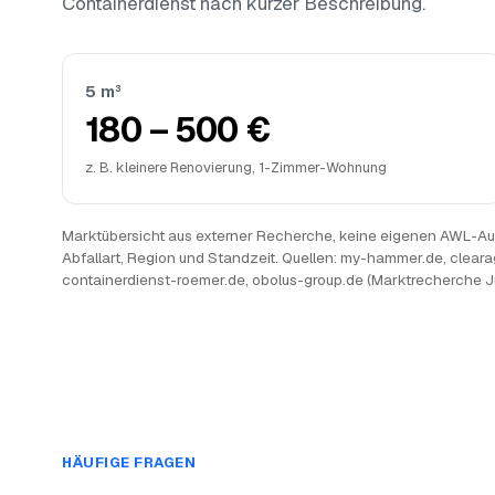
Containerdienst nach kurzer Beschreibung.
5 m³
180 – 500 €
z. B. kleinere Renovierung, 1-Zimmer-Wohnung
Marktübersicht aus externer Recherche, keine eigenen AWL-Auf
Abfallart, Region und Standzeit. Quellen: my-hammer.de, cleara
containerdienst-roemer.de, obolus-group.de (Marktrecherche J
HÄUFIGE FRAGEN