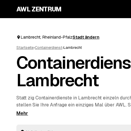
AWL ZENTRUM
Lambrecht, Rheinland-Pfalz
Stadt ändern
Startseite
›
Containerdienst
›
Lambrecht
Containerdiens
Lambrecht
Statt zig Containerdienste in Lambrecht einzeln durc
stellen Sie Ihre Anfrage ein einziges Mal über AWL. S
– von Bauschutt über Grünschnitt bis Mischabfall 
passende Festpreis-Angebote geprüfter Anbieter au
Container kommt zu Ihnen und wird nach dem Befülle