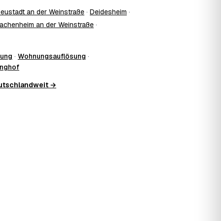
eustadt an der Weinstraße
·
Deidesheim
·
achenheim an der Weinstraße
·
lung
·
Wohnungsauflösung
·
inghof
eutschlandweit →