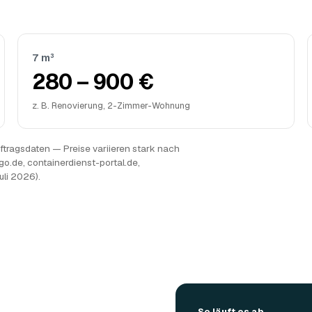
7 m³
280 – 900 €
z. B. Renovierung, 2-Zimmer-Wohnung
tragsdaten — Preise variieren stark nach
go.de, containerdienst-portal.de,
uli 2026).
So läuft es ab