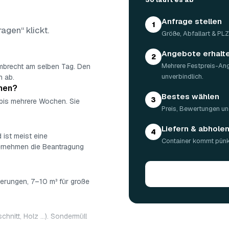
Anfrage stellen
1
ragen“ klickt.
Größe, Abfallart & PL
Angebote erhalt
2
Mehrere Festpreis-An
ambrecht am selben Tag. Den
unverbindlich.
n ab.
ehen?
Bestes wählen
3
 bis mehrere Wochen. Sie
Preis, Bewertungen un
Liefern & abhole
4
 ist meist eine
Container kommt pünkt
bernehmen die Beantragung
ierungen, 7–10 m³ für große
chnitt, Holz …). Sondermüll