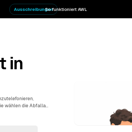
Ausschreibungen
So funktioniert AWL
t in
hzutelefonieren,
ie wählen die Abfallart
– und bekommen
s Rheinland-Pfalz. Der
n wieder abgeholt.