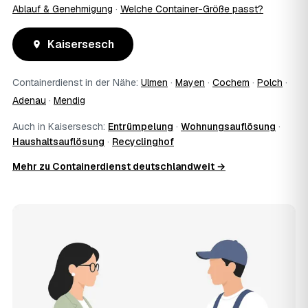
Ablauf & Genehmigung
·
Welche Container-Größe passt?
Kaisersesch
Containerdienst in der Nähe:
Ulmen
·
Mayen
·
Cochem
·
Polch
·
Adenau
·
Mendig
Auch in Kaisersesch:
Entrümpelung
·
Wohnungsauflösung
·
Haushaltsauflösung
·
Recyclinghof
Mehr zu Containerdienst deutschlandweit →