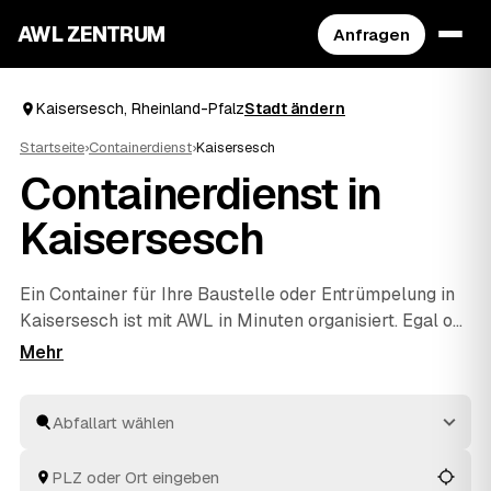
AWL ZENTRUM
Anfragen
Kaisersesch, Rheinland-Pfalz
Stadt ändern
Startseite
›
Containerdienst
›
Kaisersesch
Containerdienst in
Kaisersesch
Ein Container für Ihre Baustelle oder
Entrümpelung
in
Kaisersesch ist mit AWL in Minuten organisiert. Egal ob
Bauschutt, Grünschnitt, Sperrmüll oder Mischabfall –
Sie sagen, was anfällt, und erhalten Festpreis-Angebote
aus Rheinland-Pfalz, die Sie in Ruhe vergleichen.
Geliefert und wieder abgeholt wird vom Anbieter, Sie
müssen sich um nichts weiter kümmern. Ein Schritt,
mehrere geprüfte Angebote, Ihre Entscheidung.