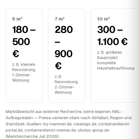
5 m³
7 m³
10 m³
180 –
280
300 –
500
–
1.100 €
€
900
z. B. größeres
Bauprojekt,
€
komplette
z. B. kleinere
Haushaltsauflösung
Renovierung,
1-Zimmer-
z. B.
Wohnung
Renovierung,
2-Zimmer-
Wohnung
Marktübersicht aus externer Recherche, keine eigenen AWL-
Auftragsdaten — Preise variieren stark nach Abfallart, Region und
Standzeit. Quellen: my-hammer.de, clearago.de, containerdienst-
portal.de, containerdienst-roemer.de, obolus-group.de
(Marktrecherche Juli 2026).