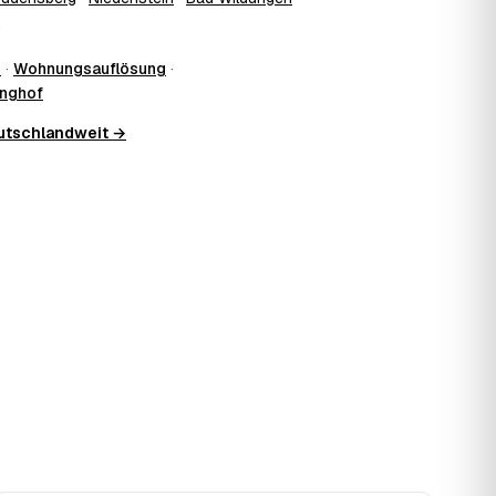
g
g
·
Wohnungsauflösung
·
inghof
eutschlandweit →