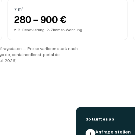
7 m³
280 – 900 €
z. B. Renovierung, 2-Zimmer-Wohnung
tragsdaten — Preise variieren stark nach
go.de, containerdienst-portal.de,
uli 2026).
So läuft es ab
Anfrage stellen
1