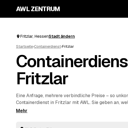
AWL ZENTRUM
Fritzlar, Hessen
Stadt ändern
Startseite
›
Containerdienst
›
Fritzlar
Containerdiens
Fritzlar
Eine Anfrage, mehrere verbindliche Preise – so unkom
Containerdienst in Fritzlar mit AWL. Sie geben an, we
und wie viel ungefähr anfällt, und geprüfte Anbieter
sich mit ihrem Festpreis. Der Container kommt zu Ihn
wieder abgeholt, die Entsorgung läuft fachgerecht. Si