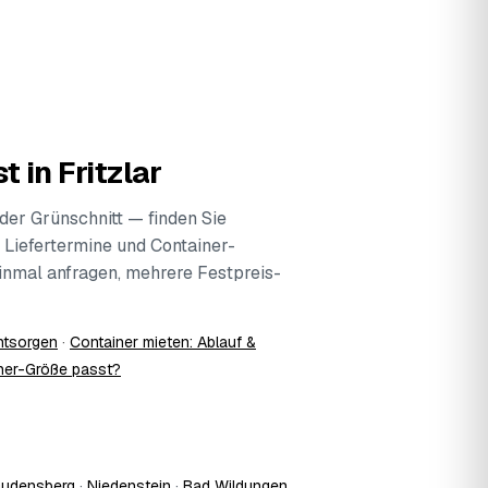
 in Fritzlar
der Grünschnitt — finden Sie
 Liefertermine und Container-
 Einmal anfragen, mehrere Festpreis-
ntsorgen
·
Container mieten: Ablauf &
ner-Größe passt?
udensberg
·
Niedenstein
·
Bad Wildungen