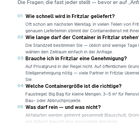
Die Fragen, die fast jeder stellt — bevor er auf „Anf
01
Wie schnell wird in Fritzlar geliefert?
Oft schon am nächsten Werktag, in vielen Teilen von Fri
genauen Liefertermin stimmt der Containerdienst mit Ihne
02
Wie lange darf der Container in Fritzlar stehen
Die Standzeit bestimmen Sie — üblich sind wenige Tage
wählen den Zeitraum einfach in der Anfrage.
03
Brauche ich in Fritzlar eine Genehmigung?
Auf Privatgrund in der Regel nicht. Auf öffentlichem Grund
Stellgenehmigung nötig — viele Partner in Fritzlar übern
Sie.
04
Welche Containergröße ist die richtige?
Faustregel: Big Bag für kleine Mengen, 3–5 m³ für Renov
Bau- oder Abbruchprojekte.
05
Was darf rein — und was nicht?
Abfallarten werden getrennt gesammelt (Bauschutt, Grüns
wie Asbest braucht eine gesonderte Annahme.
06
Was kostet ein Container in Fritzlar?
Laut Marktrecherche (keine AWL-eigenen Auftragsdaten)