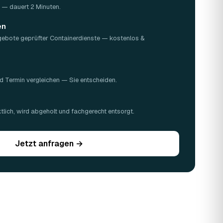
Z — dauert 2 Minuten.
en
gebote geprüfter Containerdienste — kostenlos &
d Termin vergleichen — Sie entscheiden.
n
lich, wird abgeholt und fachgerecht entsorgt.
Jetzt anfragen →