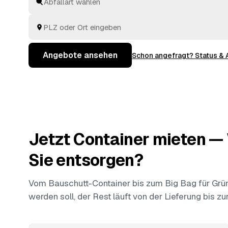
Angebote aus Fritzlar und
Gudensberg
und
Niedenst
Termin und Kosten in der Hand.
Angebote ansehen
Schon angefragt? Status &
Jetzt Container mieten 
Sie entsorgen?
Vom Bauschutt-Container bis zum Big Bag für Grüns
werden soll, der Rest läuft von der Lieferung bis z