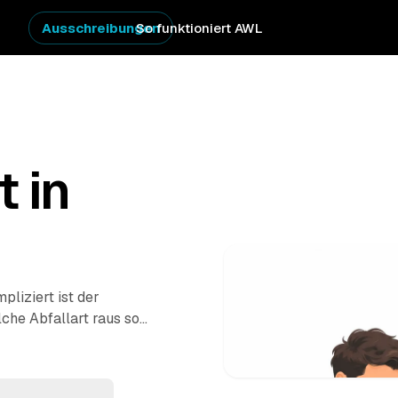
Ausschreibungen
So funktioniert AWL
t in
pliziert ist der
lche Abfallart raus soll
 aus der Region melden
en, wird befüllt und
e vergleichen die