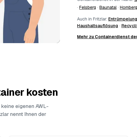
·
Felsberg
·
Baunatal
·
Homber
Auch in Fritzlar:
Entrümpelun
Haushaltsauflösung
·
Recycl
Mehr zu Containerdienst d
ainer kosten
 keine eigenen AWL-
tzlar nennt Ihnen der