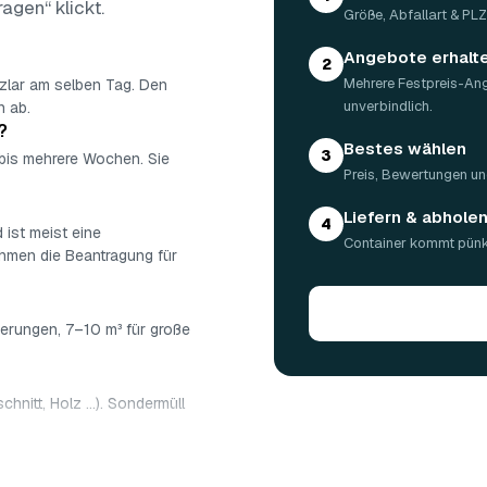
ragen“ klickt.
Größe, Abfallart & PL
Angebote erhalt
2
Mehrere Festpreis-An
tzlar am selben Tag. Den
unverbindlich.
n ab.
?
Bestes wählen
3
 bis mehrere Wochen. Sie
Preis, Bewertungen un
Liefern & abhole
4
 ist meist eine
Container kommt pünkt
ehmen die Beantragung für
ierungen, 7–10 m³ für große
chnitt, Holz …). Sondermüll
: 5 m³ ca. 180–500 €, 7 m³