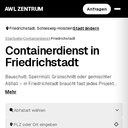
AWL ZENTRUM
Anfragen
Friedrichstadt, Schleswig-Holstein
Stadt ändern
Startseite
›
Containerdienst
›
Friedrichstadt
Containerdienst in
Friedrichstadt
Bauschutt, Sperrmüll, Grünschnitt oder gemischter
Abfall – in Friedrichstadt braucht fast jedes Projekt
irgendwann den richtigen Container. Mit AWL
beschreiben Sie Ihr Vorhaben kurz und erhalten
mehrere Festpreis-Angebote von geprüften Anbietern
aus der Region. Der Container wird angeliefert, befüllt
und wieder abgeholt – fachgerecht entsorgt. So
vergleichen Sie in Friedrichstadt und
Husum
und