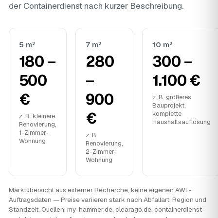
der Containerdienst nach kurzer Beschreibung.
5 m³
7 m³
10 m³
180 –
280
300 –
500
–
1.100 €
€
900
z. B. größeres
Bauprojekt,
€
komplette
z. B. kleinere
Haushaltsauflösung
Renovierung,
1-Zimmer-
z. B.
Wohnung
Renovierung,
2-Zimmer-
Wohnung
Marktübersicht aus externer Recherche, keine eigenen AWL-
Auftragsdaten — Preise variieren stark nach Abfallart, Region und
Standzeit. Quellen: my-hammer.de, clearago.de, containerdienst-