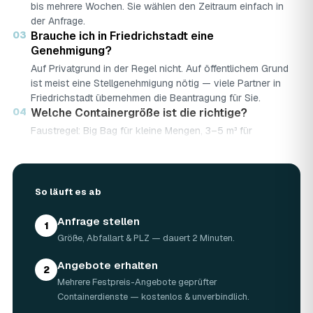
bis mehrere Wochen. Sie wählen den Zeitraum einfach in
der Anfrage.
03
Brauche ich in Friedrichstadt eine
Genehmigung?
Auf Privatgrund in der Regel nicht. Auf öffentlichem Grund
ist meist eine Stellgenehmigung nötig — viele Partner in
Friedrichstadt übernehmen die Beantragung für Sie.
04
Welche Containergröße ist die richtige?
Faustregel: Big Bag für kleine Mengen, 3–5 m³ für
Renovierungen, 7–10 m³ für große Bau- oder
Abbruchprojekte.
05
Was darf rein — und was nicht?
So läuft es ab
Abfallarten werden getrennt gesammelt (Bauschutt,
Grünschnitt, Holz …). Sondermüll wie Asbest braucht eine
Anfrage stellen
gesonderte Annahme.
1
06
Was kostet ein Container in Friedrichstadt?
Größe, Abfallart & PLZ — dauert 2 Minuten.
Laut Marktrecherche (keine AWL-eigenen Auftragsdaten):
Angebote erhalten
5 m³ ca. 180–500 €, 7 m³ ca. 280–900 €, 10 m³ ca.
2
Mehrere Festpreis-Angebote geprüfter
300–1.100 € — abhängig von Abfallart, Region und
Containerdienste — kostenlos & unverbindlich.
Standzeit (Details in der Marktübersicht unten). Ihren