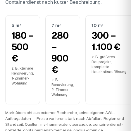
Containerdienst nach kurzer Beschreibung.
5 m³
7 m³
10 m³
180 –
280
300 –
500
–
1.100 €
€
900
z. B. größeres
Bauprojekt,
€
komplette
z. B. kleinere
Haushaltsauflösung
Renovierung,
1-Zimmer-
z. B.
Wohnung
Renovierung,
2-Zimmer-
Wohnung
Marktübersicht aus externer Recherche, keine eigenen AWL-
Auftragsdaten — Preise variieren stark nach Abfallart, Region und
Standzeit. Quellen: my-hammer.de, clearago.de, containerdienst-
portal.de, containerdienst-roemer.de, obolus-group.de