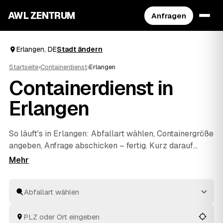
AWL ZENTRUM
Anfragen
Erlangen, DE
Stadt ändern
Startseite
›
Containerdienst
›
Erlangen
Containerdienst in
Erlangen
So läuft's in Erlangen: Abfallart wählen, Containergröße
angeben, Anfrage abschicken – fertig. Kurz darauf
erreichen Sie Festpreis-Angebote mehrerer geprüfter
Anbieter aus Deutschland, die Sie nebeneinander
vergleichen. Den Container liefert Ihr Wunschanbieter,
holt ihn nach dem Befüllen wieder ab und entsorgt alles
fachgerecht. Sie fragen nur einmal an und entscheiden
am Ende selbst.