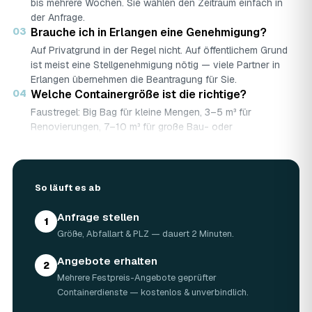
bis mehrere Wochen. Sie wählen den Zeitraum einfach in
der Anfrage.
03
Brauche ich in Erlangen eine Genehmigung?
Auf Privatgrund in der Regel nicht. Auf öffentlichem Grund
ist meist eine Stellgenehmigung nötig — viele Partner in
Erlangen übernehmen die Beantragung für Sie.
04
Welche Containergröße ist die richtige?
Faustregel: Big Bag für kleine Mengen, 3–5 m³ für
Renovierungen, 7–10 m³ für große Bau- oder
Abbruchprojekte.
05
Was darf rein — und was nicht?
Abfallarten werden getrennt gesammelt (Bauschutt,
So läuft es ab
Grünschnitt, Holz …). Sondermüll wie Asbest braucht eine
gesonderte Annahme.
Anfrage stellen
06
Was kostet ein Container in Erlangen?
1
Größe, Abfallart & PLZ — dauert 2 Minuten.
Laut Marktrecherche (keine AWL-eigenen Auftragsdaten):
5 m³ ca. 180–500 €, 7 m³ ca. 280–900 €, 10 m³ ca.
Angebote erhalten
300–1.100 € — abhängig von Abfallart, Region und
2
Mehrere Festpreis-Angebote geprüfter
Standzeit (Details in der Marktübersicht unten). Ihren
Containerdienste — kostenlos & unverbindlich.
verbindlichen Festpreis für Erlangen nennt Ihnen der
Containerdienst nach kurzer Beschreibung.