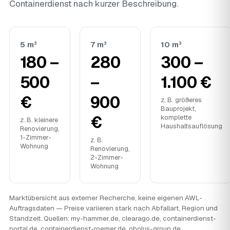
Containerdienst nach kurzer Beschreibung.
5 m³
7 m³
10 m³
180 –
280
300 –
500
–
1.100 €
€
900
z. B. größeres
Bauprojekt,
€
komplette
z. B. kleinere
Haushaltsauflösung
Renovierung,
1-Zimmer-
z. B.
Wohnung
Renovierung,
2-Zimmer-
Wohnung
Marktübersicht aus externer Recherche, keine eigenen AWL-
Auftragsdaten — Preise variieren stark nach Abfallart, Region und
Standzeit. Quellen: my-hammer.de, clearago.de, containerdienst-
portal.de, containerdienst-roemer.de, obolus-group.de