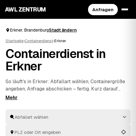
AWL ZENTRUM
Anfragen
Erkner, Brandenburg
Stadt ändern
Startseite
›
Containerdienst
›
Erkner
Containerdienst in
Erkner
So läuft's in Erkner: Abfallart wählen, Containergröße
angeben, Anfrage abschicken – fertig. Kurz darauf
erreichen Sie Festpreis-Angebote mehrerer geprüfter
Anbieter aus Brandenburg, die Sie nebeneinander
vergleichen. Den Container liefert Ihr Wunschanbieter,
holt ihn nach dem Befüllen wieder ab und entsorgt alles
fachgerecht. Sie fragen nur einmal an und entscheiden
am Ende selbst.