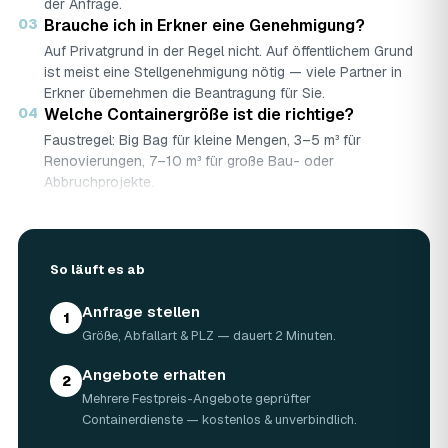
der Anfrage.
03
Brauche ich in Erkner eine Genehmigung?
Auf Privatgrund in der Regel nicht. Auf öffentlichem Grund
ist meist eine Stellgenehmigung nötig — viele Partner in
Erkner übernehmen die Beantragung für Sie.
04
Welche Containergröße ist die richtige?
Faustregel: Big Bag für kleine Mengen, 3–5 m³ für
Renovierungen, 7–10 m³ für große Bau- oder
Abbruchprojekte.
05
Was darf rein — und was nicht?
Abfallarten werden getrennt gesammelt (Bauschutt,
Grünschnitt, Holz …). Sondermüll wie Asbest braucht eine
So läuft es ab
gesonderte Annahme.
06
Was kostet ein Container in Erkner?
Anfrage stellen
Laut Marktrecherche (keine AWL-eigenen Auftragsdaten):
1
Größe, Abfallart & PLZ — dauert 2 Minuten.
5 m³ ca. 180–500 €, 7 m³ ca. 280–900 €, 10 m³ ca.
300–1.100 € — abhängig von Abfallart, Region und
Angebote erhalten
Standzeit (Details in der Marktübersicht unten). Ihren
2
Mehrere Festpreis-Angebote geprüfter
verbindlichen Festpreis für Erkner nennt Ihnen der
Containerdienste — kostenlos & unverbindlich.
Containerdienst nach kurzer Beschreibung.
07
Ist die Anfrage über AWL Zentrum kostenlos?