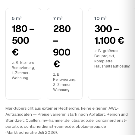
5 m³
7 m³
10 m³
180 –
280
300 –
500
–
1.100 €
€
900
z. B. größeres
Bauprojekt,
€
komplette
z. B. kleinere
Haushaltsauflösung
Renovierung,
1-Zimmer-
z. B.
Wohnung
Renovierung,
2-Zimmer-
Wohnung
Marktübersicht aus externer Recherche, keine eigenen AWL-
Auftragsdaten — Preise variieren stark nach Abfallart, Region und
Standzeit. Quellen: my-hammer.de, clearago.de, containerdienst-
portal.de, containerdienst-roemer.de, obolus-group.de
(Marktrecherche Juli 2026).