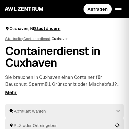
AWL ZENTRUM
Anfragen
Cuxhaven, NI
Stadt ändern
Startseite
›
Containerdienst
›
Cuxhaven
Containerdienst in
Cuxhaven
Sie brauchen in Cuxhaven einen Container für
Bauschutt, Sperrmüll, Grünschnitt oder Mischabfall?
Beschreiben Sie in wenigen Klicks, was weg soll, und
der passende Container wird geliefert und nach der
Befüllung wieder abgeholt. Über AWL gehen Sie nur
einmal raus und bekommen mehrere Festpreis-
Angebote geprüfter Anbieter zum Vergleichen. So
finden Sie in Cuxhaven und
Bremerhaven
und