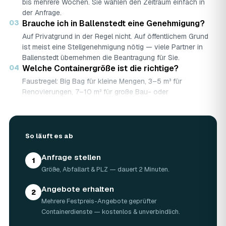
bis mehrere Wochen. Sie wählen den Zeitraum einfach in
der Anfrage.
03
Brauche ich in Ballenstedt eine Genehmigung?
Auf Privatgrund in der Regel nicht. Auf öffentlichem Grund
ist meist eine Stellgenehmigung nötig — viele Partner in
Ballenstedt übernehmen die Beantragung für Sie.
04
Welche Containergröße ist die richtige?
Faustregel: Big Bag für kleine Mengen, 3–5 m³ für
Renovierungen, 7–10 m³ für große Bau- oder
Abbruchprojekte.
05
Was darf rein — und was nicht?
Abfallarten werden getrennt gesammelt (Bauschutt,
So läuft es ab
Grünschnitt, Holz …). Sondermüll wie Asbest braucht eine
gesonderte Annahme.
Anfrage stellen
06
Was kostet ein Container in Ballenstedt?
1
Größe, Abfallart & PLZ — dauert 2 Minuten.
Laut Marktrecherche (keine AWL-eigenen Auftragsdaten):
5 m³ ca. 180–500 €, 7 m³ ca. 280–900 €, 10 m³ ca.
Angebote erhalten
300–1.100 € — abhängig von Abfallart, Region und
2
Mehrere Festpreis-Angebote geprüfter
Standzeit (Details in der Marktübersicht unten). Ihren
Containerdienste — kostenlos & unverbindlich.
verbindlichen Festpreis für Ballenstedt nennt Ihnen der
Containerdienst nach kurzer Beschreibung.