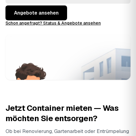
Angebote aus Ballenstedt und
Harzgerode
und
Thale
und buchen, wenn der Preis stimmt.
Angebote ansehen
Schon angefragt? Status & Angebote ansehen
Jetzt Container mieten — Was
möchten Sie entsorgen?
Ob bei Renovierung, Gartenarbeit oder
Entrümpelung