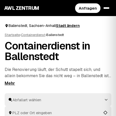
AWL ZENTRUM
Anfragen
Ballenstedt, Sachsen-Anhalt
Stadt ändern
Startseite
›
Containerdienst
›
Ballenstedt
Containerdienst in
Ballenstedt
Die Renovierung läuft, der Schutt stapelt sich, und
allein bekommen Sie das nicht weg – in Ballenstedt ist
das der Moment für einen Container. Über AWL
beschreiben Sie einmal, ob Bauschutt, Sperrmüll,
Grünschnitt oder Mischabfall anfällt, und sammeln
mehrere Festpreis-Angebote geprüfter Anbieter ein.
Geliefert und abgeholt wird, ohne dass Sie sich um die
Logistik kümmern müssen. Sie vergleichen die