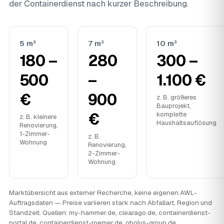
der Containerdienst nach kurzer Beschreibung.
5 m³
7 m³
10 m³
180 –
280
300 –
500
–
1.100 €
€
900
z. B. größeres
Bauprojekt,
€
komplette
z. B. kleinere
Haushaltsauflösung
Renovierung,
1-Zimmer-
z. B.
Wohnung
Renovierung,
2-Zimmer-
Wohnung
Marktübersicht aus externer Recherche, keine eigenen AWL-
Auftragsdaten — Preise variieren stark nach Abfallart, Region und
Standzeit. Quellen: my-hammer.de, clearago.de, containerdienst-
portal.de, containerdienst-roemer.de, obolus-group.de