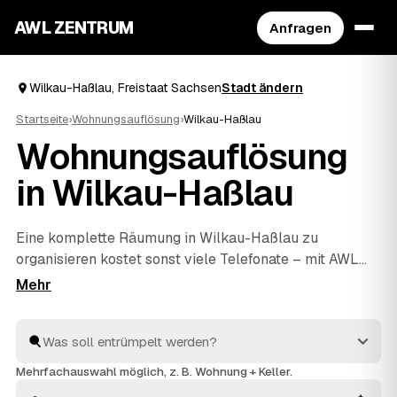
AWL ZENTRUM
Anfragen
Wilkau-Haßlau, Freistaat Sachsen
Stadt ändern
Startseite
›
Wohnungsauflösung
›
Wilkau-Haßlau
Wohnungsauflösung
in Wilkau-Haßlau
Eine komplette Räumung in Wilkau-Haßlau zu
organisieren kostet sonst viele Telefonate – mit AWL
reicht eine einzige Anfrage. Sie sagen, was weg soll, und
bekommen Festpreis-Angebote mehrerer geprüfter
Anbieter aus Wilkau-Haßlau und
Zwickau
und
Wildenfels
zum Vergleich. Vom letzten Karton bis zur
besenreinen Übergabe an Ihren Vermieter kümmern
Mehrfachauswahl möglich, z. B. Wohnung + Keller.
sich die Profis um alles. Sie wählen nur noch aus, wer