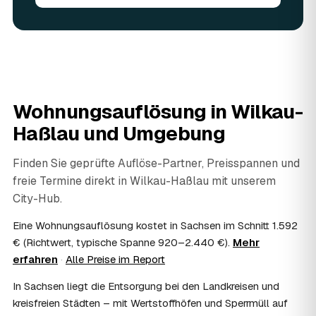
angerechnet — das senkt Ihre Kosten. Brauchbares wird
weitergegeben oder gespendet, nur der Rest wird
fachgerecht entsorgt.
07
Werden Wertsachen angerechnet?
Ja. Verwertbares wird begutachtet und mindert den Preis
— das geben Sie einfach in der Anfrage an.
08
Ist eine Wohnungsauflösung steuerlich
Wohnungsauflösung in
Wilkau-
absetzbar?
Haßlau
und Umgebung
In vielen Fällen ja: Als haushaltsnahe Dienstleistung
lassen sich Arbeits- und Fahrtkosten anteilig von der
Steuer absetzen, bei einer Auflösung im Erbfall unter
Finden Sie geprüfte Auflöse-Partner, Preisspannen und
Umständen als Nachlassverbindlichkeit. Sie erhalten eine
freie Termine direkt in
Wilkau-Haßlau
mit unserem
ordentliche Rechnung mit ausgewiesenem Lohnanteil; die
City-Hub.
genaue Anrechnung klären Sie mit Ihrem Steuerberater.
09
Muss ich bei der Wohnungsauflösung anwesend
Eine Wohnungsauflösung kostet in Sachsen im Schnitt 1.592
sein?
€ (Richtwert, typische Spanne 920–2.440 €).
Mehr
Nicht zwingend. Viele Auflösungen in Wilkau-Haßlau
erfahren
·
Alle Preise im Report
laufen nach Schlüsselübergabe ohne Sie ab — praktisch,
wenn Sie weiter entfernt wohnen. Sie können aber
In Sachsen liegt die Entsorgung bei den Landkreisen und
jederzeit dabei sein, etwa um Wertsachen oder
kreisfreien Städten – mit Wertstoffhöfen und Sperrmüll auf
persönliche Unterlagen vorab zu sichern.