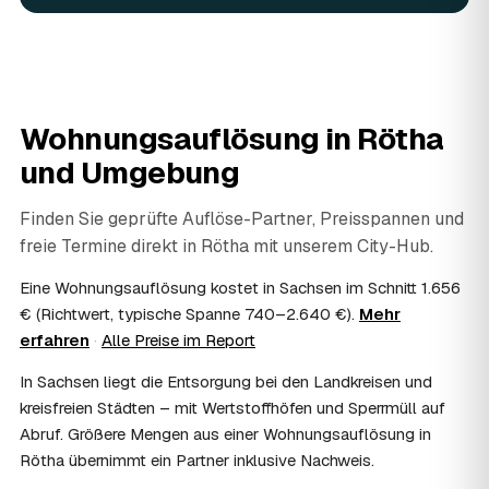
Ja. Verwertbares wird begutachtet und mindert den Preis
— das geben Sie einfach in der Anfrage an.
08
Ist eine Wohnungsauflösung steuerlich
absetzbar?
In vielen Fällen ja: Als haushaltsnahe Dienstleistung
Wohnungsauflösung in
Rötha
lassen sich Arbeits- und Fahrtkosten anteilig von der
und Umgebung
Steuer absetzen, bei einer Auflösung im Erbfall unter
Umständen als Nachlassverbindlichkeit. Sie erhalten eine
ordentliche Rechnung mit ausgewiesenem Lohnanteil; die
Finden Sie geprüfte Auflöse-Partner, Preisspannen und
genaue Anrechnung klären Sie mit Ihrem Steuerberater.
freie Termine direkt in
Rötha
mit unserem City-Hub.
09
Muss ich bei der Wohnungsauflösung anwesend
sein?
Eine Wohnungsauflösung kostet in Sachsen im Schnitt 1.656
Nicht zwingend. Viele Auflösungen in Rötha laufen nach
€ (Richtwert, typische Spanne 740–2.640 €).
Mehr
Schlüsselübergabe ohne Sie ab — praktisch, wenn Sie
erfahren
·
Alle Preise im Report
weiter entfernt wohnen. Sie können aber jederzeit dabei
In Sachsen liegt die Entsorgung bei den Landkreisen und
sein, etwa um Wertsachen oder persönliche Unterlagen
vorab zu sichern.
kreisfreien Städten – mit Wertstoffhöfen und Sperrmüll auf
10
Bekomme ich einen Entsorgungsnachweis?
Abruf. Größere Mengen aus einer Wohnungsauflösung in
Ja. Auf Wunsch erhalten Sie einen Entsorgungsnachweis
Rötha übernimmt ein Partner inklusive Nachweis.
über die fachgerechte Verwertung — wichtig als Beleg