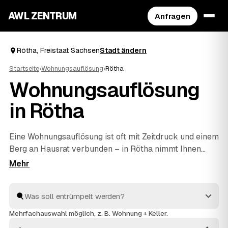
AWL ZENTRUM
Anfragen
Rötha, Freistaat Sachsen
Stadt ändern
Startseite
›
Wohnungsauflösung
›
Rötha
Wohnungsauflösung
in Rötha
Eine Wohnungsauflösung ist oft mit Zeitdruck und einem
Berg an Hausrat verbunden – in Rötha nimmt Ihnen
AWL die Anbietersuche ab. Sie geben den Umfang
einmal an und bekommen die Festpreis-Angebote
mehrerer Profis nebeneinander, ohne selbst
herumzutelefonieren. Erst wird ausgeräumt und
fachgerecht entsorgt, dann die Wohnung besenrein
Mehrfachauswahl möglich, z. B. Wohnung + Keller.
übergeben. Sie vergleichen in Ruhe und geben den