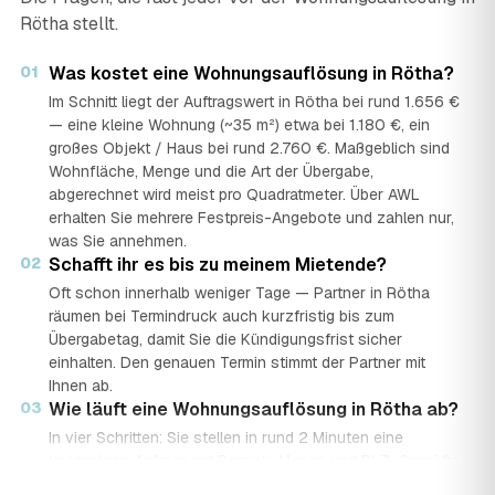
Rötha stellt.
01
Was kostet eine Wohnungsauflösung in Rötha?
Im Schnitt liegt der Auftragswert in Rötha bei rund 1.656 €
— eine kleine Wohnung (~35 m²) etwa bei 1.180 €, ein
großes Objekt / Haus bei rund 2.760 €. Maßgeblich sind
Wohnfläche, Menge und die Art der Übergabe,
abgerechnet wird meist pro Quadratmeter. Über AWL
erhalten Sie mehrere Festpreis-Angebote und zahlen nur,
was Sie annehmen.
02
Schafft ihr es bis zu meinem Mietende?
Oft schon innerhalb weniger Tage — Partner in Rötha
räumen bei Termindruck auch kurzfristig bis zum
Übergabetag, damit Sie die Kündigungsfrist sicher
einhalten. Den genauen Termin stimmt der Partner mit
Ihnen ab.
03
Wie läuft eine Wohnungsauflösung in Rötha ab?
In vier Schritten: Sie stellen in rund 2 Minuten eine
kostenlose Anfrage mit Bereich, Menge und PLZ. Geprüfte
Auflöse-Partner aus Rötha senden mehrere Festpreis-