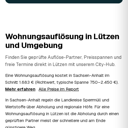
07
Werden Wertsachen angerechnet?
Ja. Verwertbares wird begutachtet und mindert den Preis
— das geben Sie einfach in der Anfrage an.
08
Ist eine Wohnungsauflösung steuerlich
absetzbar?
Wohnungsauflösung in
Lützen
In vielen Fällen ja: Als haushaltsnahe Dienstleistung
und Umgebung
lassen sich Arbeits- und Fahrtkosten anteilig von der
Steuer absetzen, bei einer Auflösung im Erbfall unter
Umständen als Nachlassverbindlichkeit. Sie erhalten eine
Finden Sie geprüfte Auflöse-Partner, Preisspannen und
ordentliche Rechnung mit ausgewiesenem Lohnanteil; die
freie Termine direkt in
Lützen
mit unserem City-Hub.
genaue Anrechnung klären Sie mit Ihrem Steuerberater.
09
Muss ich bei der Wohnungsauflösung anwesend
Eine Wohnungsauflösung kostet in Sachsen-Anhalt im
sein?
Schnitt 1.683 € (Richtwert, typische Spanne 750–2.450 €).
Nicht zwingend. Viele Auflösungen in Lützen laufen nach
Mehr erfahren
·
Alle Preise im Report
Schlüsselübergabe ohne Sie ab — praktisch, wenn Sie
In Sachsen-Anhalt regeln die Landkreise Sperrmüll und
weiter entfernt wohnen. Sie können aber jederzeit dabei
sein, etwa um Wertsachen oder persönliche Unterlagen
Wertstoffe über Abholung und regionale Höfe. Für eine
vorab zu sichern.
Wohnungsauflösung in Lützen ist die Abholung durch einen
10
Bekomme ich einen Entsorgungsnachweis?
geprüften Partner meist der schnellere und am Ende
Ja. Auf Wunsch erhalten Sie einen Entsorgungsnachweis
günstigere Weg.