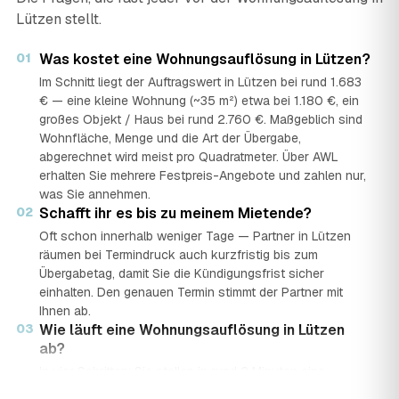
Lützen stellt.
01
Was kostet eine Wohnungsauflösung in Lützen?
Im Schnitt liegt der Auftragswert in Lützen bei rund 1.683
€ — eine kleine Wohnung (~35 m²) etwa bei 1.180 €, ein
großes Objekt / Haus bei rund 2.760 €. Maßgeblich sind
Wohnfläche, Menge und die Art der Übergabe,
abgerechnet wird meist pro Quadratmeter. Über AWL
erhalten Sie mehrere Festpreis-Angebote und zahlen nur,
was Sie annehmen.
02
Schafft ihr es bis zu meinem Mietende?
Oft schon innerhalb weniger Tage — Partner in Lützen
räumen bei Termindruck auch kurzfristig bis zum
Übergabetag, damit Sie die Kündigungsfrist sicher
einhalten. Den genauen Termin stimmt der Partner mit
Ihnen ab.
03
Wie läuft eine Wohnungsauflösung in Lützen
ab?
In vier Schritten: Sie stellen in rund 2 Minuten eine
kostenlose Anfrage mit Bereich, Menge und PLZ. Geprüfte