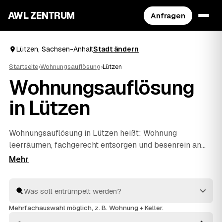
AWL ZENTRUM
Anfragen
Lützen, Sachsen-Anhalt
Stadt ändern
Startseite
›
Wohnungsauflösung
›
Lützen
Wohnungsauflösung
in Lützen
Wohnungsauflösung in Lützen heißt: Wohnung
leerräumen, fachgerecht entsorgen und besenrein an
den Vermieter übergeben. Genau dafür finden Sie über
AWL die passenden Anbieter – ob nach einem Umzug,
beim Auszug eines Angehörigen oder im Erbfall. Statt
jeden einzeln anzuschreiben, stellen Sie eine Anfrage
und erhalten mehrere Festpreis-Angebote
Mehrfachauswahl möglich, z. B. Wohnung + Keller.
nebeneinander. Alle Anbieter sind geprüft und arbeiten