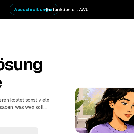
Ausschreibungen
So funktioniert AWL
ösung
e
ren kostet sonst viele
 sagen, was weg soll,
er Anbieter aus
h. Vom letzten Karton
mmern sich die Profis