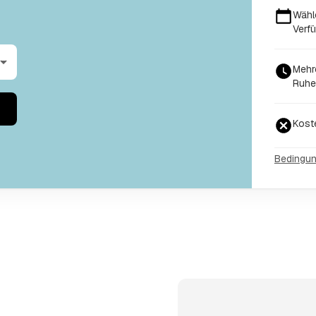
Wähl
Verf
Mehr
Ruhe
Kost
Bedingu