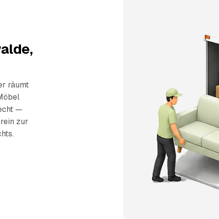
alde,
er räumt
Möbel
recht —
rein zur
hts.