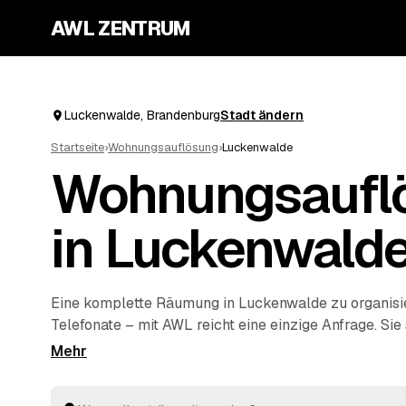
AWL ZENTRUM
Luckenwalde, Brandenburg
Stadt ändern
Startseite
›
Wohnungsauflösung
›
Luckenwalde
Wohnungsaufl
in Luckenwald
Eine komplette Räumung in Luckenwalde zu organisie
Telefonate – mit AWL reicht eine einzige Anfrage. Sie
und bekommen Festpreis-Angebote mehrerer geprüft
Luckenwalde und
Jüterbog
und
Trebbin
zum Vergleic
bis zur besenreinen Übergabe an Ihren Vermieter kü