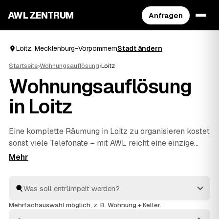
AWL ZENTRUM
Anfragen
Loitz, Mecklenburg-Vorpommern
Stadt ändern
Startseite
›
Wohnungsauflösung
›
Loitz
Wohnungsauflösung
in Loitz
Eine komplette Räumung in Loitz zu organisieren kostet
sonst viele Telefonate – mit AWL reicht eine einzige
Anfrage. Sie sagen, was weg soll, und bekommen
Festpreis-Angebote mehrerer geprüfter Anbieter aus
Loitz und
Demmin
und
Jarmen
zum Vergleich. Vom
letzten Karton bis zur besenreinen Übergabe an Ihren
Vermieter kümmern sich die Profis um alles. Sie wählen
Mehrfachauswahl möglich, z. B. Wohnung + Keller.
nur noch aus, wer den Auftrag bekommt.