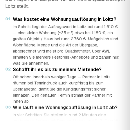
Loitz stellt.
01
Was kostet eine Wohnungsauflösung in Loitz?
Im Schnitt liegt der Auftragswert in Loitz bei rund 1.610 €
— eine kleine Wohnung (~35 m²) etwa bei 1.180 €, ein
großes Objekt / Haus bei rund 2.760 €. Maßgeblich sind
Wohnfläche, Menge und die Art der Übergabe,
abgerechnet wird meist pro Quadratmeter. Über AWL
erhalten Sie mehrere Festpreis-Angebote und zahlen nur,
was Sie annehmen.
02
Schafft ihr es bis zu meinem Mietende?
Oft schon innerhalb weniger Tage — Partner in Loitz
räumen bei Termindruck auch kurzfristig bis zum
Übergabetag, damit Sie die Kündigungsfrist sicher
einhalten. Den genauen Termin stimmt der Partner mit
Ihnen ab.
03
Wie läuft eine Wohnungsauflösung in Loitz ab?
In vier Schritten: Sie stellen in rund 2 Minuten eine
kostenlose Anfrage mit Bereich, Menge und PLZ. Geprüfte
Auflöse-Partner aus Loitz senden mehrere Festpreis-