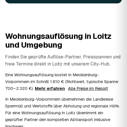
Ja. Verwertbares wird begutachtet und mindert den Preis
— das geben Sie einfach in der Anfrage an.
08
Ist eine Wohnungsauflösung steuerlich
absetzbar?
In vielen Fällen ja: Als haushaltsnahe Dienstleistung
Wohnungsauflösung in
Loitz
lassen sich Arbeits- und Fahrtkosten anteilig von der
und Umgebung
Steuer absetzen, bei einer Auflösung im Erbfall unter
Umständen als Nachlassverbindlichkeit. Sie erhalten eine
ordentliche Rechnung mit ausgewiesenem Lohnanteil; die
Finden Sie geprüfte Auflöse-Partner, Preisspannen und
genaue Anrechnung klären Sie mit Ihrem Steuerberater.
freie Termine direkt in
Loitz
mit unserem City-Hub.
09
Muss ich bei der Wohnungsauflösung anwesend
sein?
Eine Wohnungsauflösung kostet in Mecklenburg-
Nicht zwingend. Viele Auflösungen in Loitz laufen nach
Vorpommern im Schnitt 1.610 € (Richtwert, typische Spanne
Schlüsselübergabe ohne Sie ab — praktisch, wenn Sie
700–2.320 €).
Mehr erfahren
·
Alle Preise im Report
weiter entfernt wohnen. Sie können aber jederzeit dabei
In Mecklenburg-Vorpommern übernehmen die Landkreise
sein, etwa um Wertsachen oder persönliche Unterlagen
vorab zu sichern.
Sperrmüll und Wertstoffe über Abholung und regionale Höfe.
10
Bekomme ich einen Entsorgungsnachweis?
Für eine Wohnungsauflösung in Loitz übernimmt ein
Ja. Auf Wunsch erhalten Sie einen Entsorgungsnachweis
geprüfter Partner den kompletten Abtransport inklusive
über die fachgerechte Verwertung — wichtig als Beleg
Nachweis.