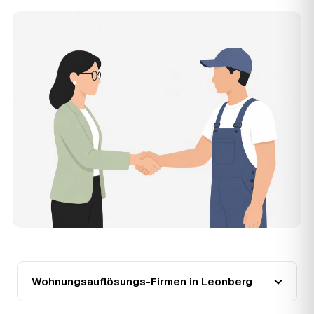
rund 30,8 € je Quadratmeter. Möblierungsgrad,
Zugänglichkeit und die Art der Übergabe (besenrein oder
renoviert) verschieben den Preis nach oben oder unten —
den genauen Festpreis nennt Ihnen der Partner nach
kurzer Beschreibung.
14
Werden Wohnungsauflösungen in Leonberg
teurer?
Seit 2020 verlief die Preisentwicklung in Leonberg
steigend (+9 %), mit dem bisherigen Höchststand im Jahr
2022. Eine Prognose lässt sich daraus nicht ableiten,
aber wer frühzeitig anfragt, sichert sich das aktuelle
Preisniveau als Festpreis — unabhängig von der weiteren
Marktentwicklung.
15
Warum liegt die Preisspanne zwischen 750 und
2.830 € in Leonberg?
Die Spanne ergibt sich vor allem aus Wohnfläche und
Möblierungsgrad: Eine kleine, kaum möblierte Wohnung
liegt eher am unteren Ende, eine voll eingerichtete
Wohnung mit Etage ohne Aufzug oder viel Sperrmüll eher
Wohnungsauflösungs-Firmen in Leonberg
am oberen. Anrechenbare Wertgegenstände senken den
Endpreis zusätzlich. Den genauen Betrag für Ihre