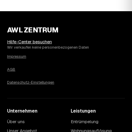
Wohnung erfahren Sie erst nach einer kurzen,
kostenlosen Einschätzung.
AWL ZENTRUM
Hilfe-Center besuchen
Wir verkaufen keine personenbezogenen Daten
Impressum
AGB
Datenschutz-Einstellungen
Unternehmen
Leistungen
Über uns
Entrümpelung
Unser Angebot
Wohnungsauflösung