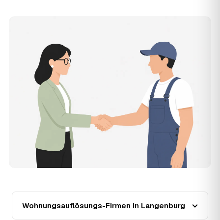
Zugänglichkeit und die Art der Übergabe (besenrein oder
renoviert) verschieben den Preis nach oben oder unten —
den genauen Festpreis nennt Ihnen der Partner nach
kurzer Beschreibung.
14
Werden Wohnungsauflösungen in Langenburg
teurer?
Seit 2020 verlief die Preisentwicklung in Langenburg
steigend (+38 %), mit dem bisherigen Höchststand im
Jahr 2023. Eine Prognose lässt sich daraus nicht
ableiten, aber wer frühzeitig anfragt, sichert sich das
aktuelle Preisniveau als Festpreis — unabhängig von der
weiteren Marktentwicklung.
15
Warum liegt die Preisspanne zwischen 750 und
2.990 € in Langenburg?
Die Spanne ergibt sich vor allem aus Wohnfläche und
Möblierungsgrad: Eine kleine, kaum möblierte Wohnung
liegt eher am unteren Ende, eine voll eingerichtete
Wohnung mit Etage ohne Aufzug oder viel Sperrmüll eher
am oberen. Anrechenbare Wertgegenstände senken den
Wohnungsauflösungs-Firmen in Langenburg
Endpreis zusätzlich. Den genauen Betrag für Ihre