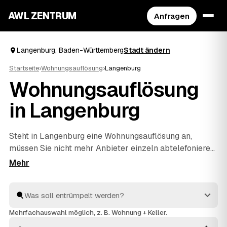
AWL ZENTRUM
Anfragen
Langenburg, Baden-Württemberg
Stadt ändern
Startseite
›
Wohnungsauflösung
›
Langenburg
Wohnungsauflösung
in Langenburg
Steht in Langenburg eine Wohnungsauflösung an,
müssen Sie nicht mehr Anbieter einzeln abtelefonieren.
Beschreiben Sie in wenigen Klicks, was raus soll, und
AWL holt Ihnen mehrere Festpreis-Angebote geprüfter
Anbieter ein. Ob nach Umzug, Auszug oder im Erbfall –
die Profis räumen komplett, übergeben besenrein und
entsorgen alles fachgerecht. So vergleichen Sie in Ruhe
Mehrfachauswahl möglich, z. B. Wohnung + Keller.
und entscheiden sich für das Angebot, das in Baden-