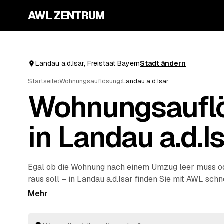
AWL ZENTRUM
Landau a.d.Isar, Freistaat Bayern
Stadt ändern
Startseite
›
Wohnungsauflösung
›
Landau a.d.Isar
Wohnungsaufl
in Landau a.d.I
Egal ob die Wohnung nach einem Umzug leer muss ode
raus soll – in Landau a.d.Isar finden Sie mit AWL schn
Partner. Eine kurze Anfrage genügt, dann vergleichen
Angebote geprüfter Anbieter aus Landau a.d.Isar un
Osterhofen
. Vom Ausräumen über die fachgerechte E