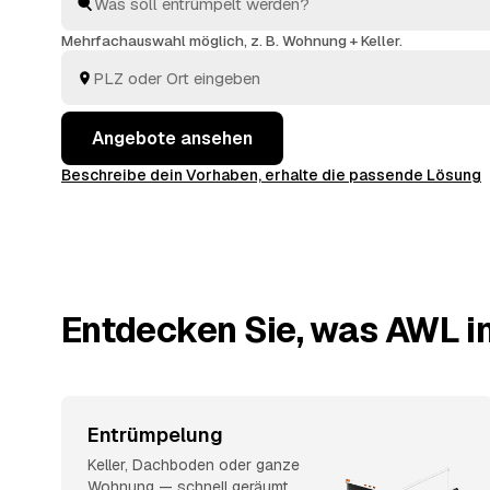
besenreinen Übergabe ist alles dabei. Sie entscheid
Sie am meisten Sinn ergibt.
Mehrfachauswahl möglich, z. B. Wohnung + Keller.
Angebote ansehen
Beschreibe dein Vorhaben, erhalte die passende Lösung
Entdecken Sie, was AWL in
Entrümpelung
Keller, Dachboden oder ganze
Wohnung — schnell geräumt