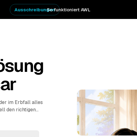
Ausschreibungen
So funktioniert AWL
ösung
sar
r im Erbfall alles
ell den richtigen
 Sie Festpreis-
d
Dingolfing
und
ntsorgung bis zur