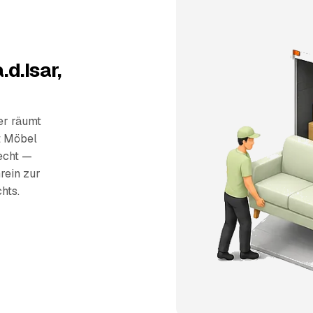
d.Isar,
er räumt
t Möbel
recht —
rein zur
hts.