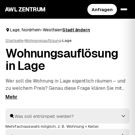
AWL ZENTRUM
Anfragen
Lage, Nordrhein-Westfalen
Stadt ändern
Startseite
›
Wohnungsauflösung
›
Lage
Wohnungsauflösung
in Lage
Wer soll die Wohnung in Lage eigentlich räumen – und
zu welchem Preis? Genau diese Frage klären Sie mit
AWL in einer einzigen Anfrage: Sie schildern den
Umfang, mehrere geprüfte Anbieter aus Lage und
Oerlinghausen
und
Detmold
antworten mit ihrem
Festpreis. Räumen, fachgerecht entsorgen und
besenrein an den Vermieter übergeben gehört bei allen
Mehrfachauswahl möglich, z. B. Wohnung + Keller.
dazu. Sie müssen nur das Angebot auswählen, das am