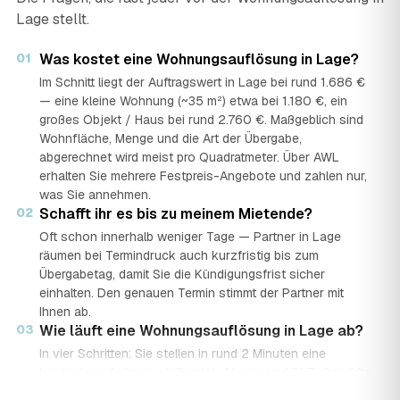
Lage stellt.
01
Was kostet eine Wohnungsauflösung in Lage?
Im Schnitt liegt der Auftragswert in Lage bei rund 1.686 €
— eine kleine Wohnung (~35 m²) etwa bei 1.180 €, ein
großes Objekt / Haus bei rund 2.760 €. Maßgeblich sind
Wohnfläche, Menge und die Art der Übergabe,
abgerechnet wird meist pro Quadratmeter. Über AWL
erhalten Sie mehrere Festpreis-Angebote und zahlen nur,
was Sie annehmen.
02
Schafft ihr es bis zu meinem Mietende?
Oft schon innerhalb weniger Tage — Partner in Lage
räumen bei Termindruck auch kurzfristig bis zum
Übergabetag, damit Sie die Kündigungsfrist sicher
einhalten. Den genauen Termin stimmt der Partner mit
Ihnen ab.
03
Wie läuft eine Wohnungsauflösung in Lage ab?
In vier Schritten: Sie stellen in rund 2 Minuten eine
kostenlose Anfrage mit Bereich, Menge und PLZ. Geprüfte
Auflöse-Partner aus Lage senden mehrere Festpreis-