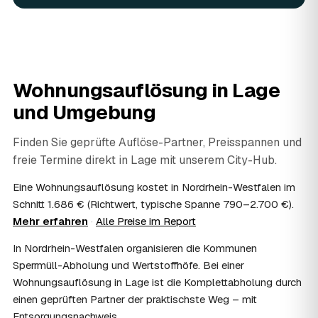
Ja. Verwertbares wird begutachtet und mindert den Preis
— das geben Sie einfach in der Anfrage an.
08
Ist eine Wohnungsauflösung steuerlich
absetzbar?
In vielen Fällen ja: Als haushaltsnahe Dienstleistung
Wohnungsauflösung in
Lage
lassen sich Arbeits- und Fahrtkosten anteilig von der
und Umgebung
Steuer absetzen, bei einer Auflösung im Erbfall unter
Umständen als Nachlassverbindlichkeit. Sie erhalten eine
ordentliche Rechnung mit ausgewiesenem Lohnanteil; die
Finden Sie geprüfte Auflöse-Partner, Preisspannen und
genaue Anrechnung klären Sie mit Ihrem Steuerberater.
freie Termine direkt in
Lage
mit unserem City-Hub.
09
Muss ich bei der Wohnungsauflösung anwesend
sein?
Eine Wohnungsauflösung kostet in Nordrhein-Westfalen im
Nicht zwingend. Viele Auflösungen in Lage laufen nach
Schnitt 1.686 € (Richtwert, typische Spanne 790–2.700 €).
Schlüsselübergabe ohne Sie ab — praktisch, wenn Sie
Mehr erfahren
·
Alle Preise im Report
weiter entfernt wohnen. Sie können aber jederzeit dabei
In Nordrhein-Westfalen organisieren die Kommunen
sein, etwa um Wertsachen oder persönliche Unterlagen
vorab zu sichern.
Sperrmüll-Abholung und Wertstoffhöfe. Bei einer
10
Bekomme ich einen Entsorgungsnachweis?
Wohnungsauflösung in Lage ist die Komplettabholung durch
Ja. Auf Wunsch erhalten Sie einen Entsorgungsnachweis
einen geprüften Partner der praktischste Weg – mit
über die fachgerechte Verwertung — wichtig als Beleg
Entsorgungsnachweis.