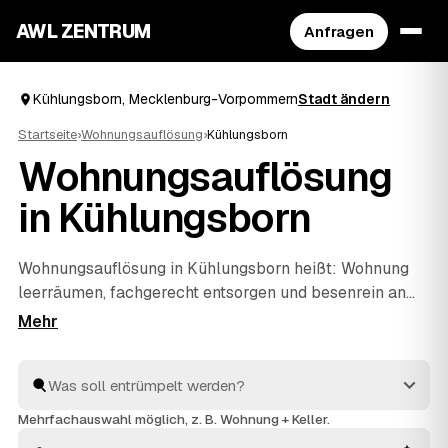
AWL ZENTRUM
Anfragen
Kühlungsborn, Mecklenburg-Vorpommern
Stadt ändern
Startseite
›
Wohnungsauflösung
›
Kühlungsborn
Wohnungsauflösung
in Kühlungsborn
Wohnungsauflösung in Kühlungsborn heißt: Wohnung
leerräumen, fachgerecht entsorgen und besenrein an
den Vermieter übergeben. Genau dafür finden Sie über
AWL die passenden Anbieter – ob nach einem Umzug,
beim Auszug eines Angehörigen oder im Erbfall. Statt
jeden einzeln anzuschreiben, stellen Sie eine Anfrage
und erhalten mehrere Festpreis-Angebote
Mehrfachauswahl möglich, z. B. Wohnung + Keller.
nebeneinander. Alle Anbieter sind geprüft und arbeiten