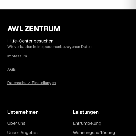
Wohnung erfahren Sie erst nach einer kurzen,
kostenlosen Einschätzung.
AWL ZENTRUM
Hilfe-Center besuchen
Wir verkaufen keine personenbezogenen Daten
Impressum
AGB
Datenschutz-Einstellungen
Unternehmen
Leistungen
Über uns
Entrümpelung
Unser Angebot
Wohnungsauflösung