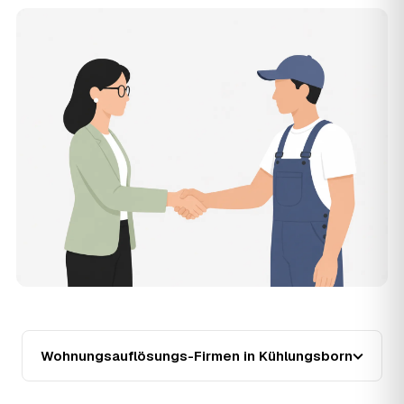
Zugänglichkeit und die Art der Übergabe (besenrein oder
renoviert) verschieben den Preis nach oben oder unten —
den genauen Festpreis nennt Ihnen der Partner nach
kurzer Beschreibung.
14
Werden Wohnungsauflösungen in Kühlungsborn
teurer?
Seit 2020 verlief die Preisentwicklung in Kühlungsborn
steigend (+17 %), mit dem bisherigen Höchststand im Jahr
2022. Eine Prognose lässt sich daraus nicht ableiten,
aber wer frühzeitig anfragt, sichert sich das aktuelle
Preisniveau als Festpreis — unabhängig von der weiteren
Marktentwicklung.
15
Warum liegt die Preisspanne zwischen 800 und
2.430 € in Kühlungsborn?
Die Spanne ergibt sich vor allem aus Wohnfläche und
Möblierungsgrad: Eine kleine, kaum möblierte Wohnung
liegt eher am unteren Ende, eine voll eingerichtete
Wohnung mit Etage ohne Aufzug oder viel Sperrmüll eher
Wohnungsauflösungs-Firmen in Kühlungsborn
am oberen. Anrechenbare Wertgegenstände senken den
Endpreis zusätzlich. Den genauen Betrag für Ihre