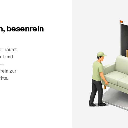
, besenrein
er räumt
el und
 —
rein zur
hts.