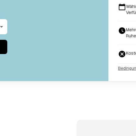
Wähl
Verf
Mehr
Ruhe
Kost
Bedingu