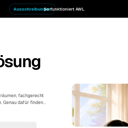
Ausschreibungen
So funktioniert AWL
ösung
räumen, fachgerecht
. Genau dafür finden
nem Umzug, beim
n einzeln
 mehrere Festpreis-