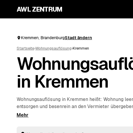
AWL ZENTRUM
Kremmen, Brandenburg
Stadt ändern
Startseite
›
Wohnungsauflösung
›
Kremmen
Wohnungsaufl
in Kremmen
Wohnungsauflösung in Kremmen heißt: Wohnung leer
entsorgen und besenrein an den Vermieter übergeben
Sie über AWL die passenden Anbieter – ob nach ei
Auszug eines Angehörigen oder im Erbfall. Statt jede
anzuschreiben, stellen Sie eine Anfrage und erhalten