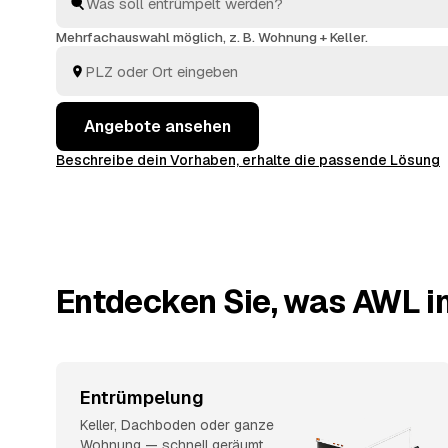
Angebote nebeneinander. Alle Anbieter sind geprüft 
Kremmen und
Velten
und
Lindow
.
Mehrfachauswahl möglich, z. B. Wohnung + Keller.
Angebote ansehen
Beschreibe dein Vorhaben, erhalte die passende Lösung
Entdecken Sie, was AWL i
Entrümpelung
Keller, Dachboden oder ganze
Wohnung — schnell geräumt