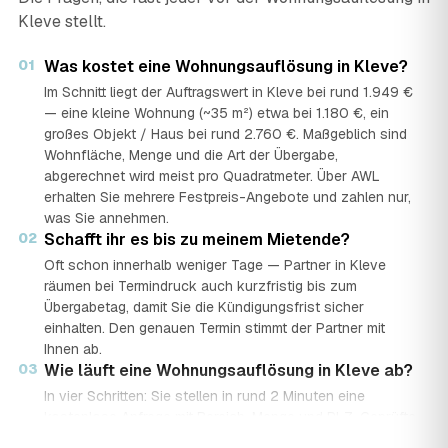
Kleve stellt.
01
Was kostet eine Wohnungsauflösung in Kleve?
Im Schnitt liegt der Auftragswert in Kleve bei rund 1.949 €
— eine kleine Wohnung (~35 m²) etwa bei 1.180 €, ein
großes Objekt / Haus bei rund 2.760 €. Maßgeblich sind
Wohnfläche, Menge und die Art der Übergabe,
abgerechnet wird meist pro Quadratmeter. Über AWL
erhalten Sie mehrere Festpreis-Angebote und zahlen nur,
was Sie annehmen.
02
Schafft ihr es bis zu meinem Mietende?
Oft schon innerhalb weniger Tage — Partner in Kleve
räumen bei Termindruck auch kurzfristig bis zum
Übergabetag, damit Sie die Kündigungsfrist sicher
einhalten. Den genauen Termin stimmt der Partner mit
Ihnen ab.
03
Wie läuft eine Wohnungsauflösung in Kleve ab?
In vier Schritten: Sie stellen in rund 2 Minuten eine
kostenlose Anfrage mit Bereich, Menge und PLZ. Geprüfte
Auflöse-Partner aus Kleve senden mehrere Festpreis-