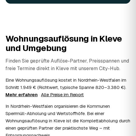
Ja. Verwertbares wird begutachtet und mindert den Preis
— das geben Sie einfach in der Anfrage an.
08
Ist eine Wohnungsauflösung steuerlich
absetzbar?
In vielen Fällen ja: Als haushaltsnahe Dienstleistung
Wohnungsauflösung in
Kleve
lassen sich Arbeits- und Fahrtkosten anteilig von der
und Umgebung
Steuer absetzen, bei einer Auflösung im Erbfall unter
Umständen als Nachlassverbindlichkeit. Sie erhalten eine
ordentliche Rechnung mit ausgewiesenem Lohnanteil; die
Finden Sie geprüfte Auflöse-Partner, Preisspannen und
genaue Anrechnung klären Sie mit Ihrem Steuerberater.
freie Termine direkt in
Kleve
mit unserem City-Hub.
09
Muss ich bei der Wohnungsauflösung anwesend
sein?
Eine Wohnungsauflösung kostet in Nordrhein-Westfalen im
Nicht zwingend. Viele Auflösungen in Kleve laufen nach
Schnitt 1.949 € (Richtwert, typische Spanne 820–3.380 €).
Schlüsselübergabe ohne Sie ab — praktisch, wenn Sie
Mehr erfahren
·
Alle Preise im Report
weiter entfernt wohnen. Sie können aber jederzeit dabei
In Nordrhein-Westfalen organisieren die Kommunen
sein, etwa um Wertsachen oder persönliche Unterlagen
vorab zu sichern.
Sperrmüll-Abholung und Wertstoffhöfe. Bei einer
10
Bekomme ich einen Entsorgungsnachweis?
Wohnungsauflösung in Kleve ist die Komplettabholung durch
Ja. Auf Wunsch erhalten Sie einen Entsorgungsnachweis
einen geprüften Partner der praktischste Weg – mit
über die fachgerechte Verwertung — wichtig als Beleg
Entsorgungsnachweis.