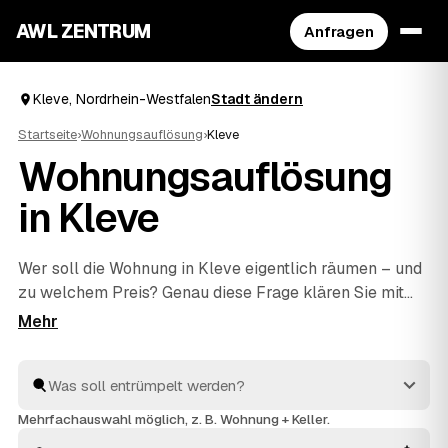
AWL ZENTRUM
Anfragen
Kleve, Nordrhein-Westfalen
Stadt ändern
Startseite
›
Wohnungsauflösung
›
Kleve
Wohnungsauflösung
in Kleve
Wer soll die Wohnung in Kleve eigentlich räumen – und
zu welchem Preis? Genau diese Frage klären Sie mit
AWL in einer einzigen Anfrage: Sie schildern den
Umfang, mehrere geprüfte Anbieter aus Kleve und
Emmerich am Rhein
und
Goch
antworten mit ihrem
Festpreis. Räumen, fachgerecht entsorgen und
besenrein an den Vermieter übergeben gehört bei allen
Mehrfachauswahl möglich, z. B. Wohnung + Keller.
dazu. Sie müssen nur das Angebot auswählen, das am