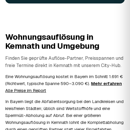
fachgerecht entsorgt.
07
Werden Wertsachen angerechnet?
Ja. Verwertbares wird begutachtet und mindert den Preis
— das geben Sie einfach in der Anfrage an.
08
Ist eine Wohnungsauflösung steuerlich
Wohnungsauflösung in
absetzbar?
Kemnath
und Umgebung
In vielen Fällen ja: Als haushaltsnahe Dienstleistung
lassen sich Arbeits- und Fahrtkosten anteilig von der
Steuer absetzen, bei einer Auflösung im Erbfall unter
Finden Sie geprüfte Auflöse-Partner, Preisspannen und
Umständen als Nachlassverbindlichkeit. Sie erhalten eine
freie Termine direkt in
Kemnath
mit unserem City-Hub.
ordentliche Rechnung mit ausgewiesenem Lohnanteil; die
genaue Anrechnung klären Sie mit Ihrem Steuerberater.
Eine Wohnungsauflösung kostet in Bayern im Schnitt 1.691 €
09
Muss ich bei der Wohnungsauflösung anwesend
(Richtwert, typische Spanne 590–3.090 €).
Mehr erfahren
·
sein?
Alle Preise im Report
Nicht zwingend. Viele Auflösungen in Kemnath laufen
In Bayern liegt die Abfallentsorgung bei den Landkreisen und
nach Schlüsselübergabe ohne Sie ab — praktisch, wenn
Sie weiter entfernt wohnen. Sie können aber jederzeit
kreisfreien Städten; üblich sind Wertstoffhöfe und eine
dabei sein, etwa um Wertsachen oder persönliche
Sperrmüll-Abholung auf Abruf. Bei einer größeren
Unterlagen vorab zu sichern.
Wohnungsauflösung in Kemnath lohnt die Komplettabholung
10
Bekomme ich einen Entsorgungsnachweis?
durch einen geprüften Partner statt vieler Einzelfahrten.