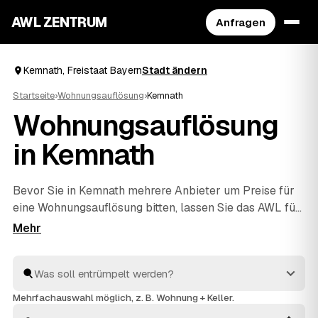
AWL ZENTRUM
Anfragen
Kemnath, Freistaat Bayern
Stadt ändern
Startseite
›
Wohnungsauflösung
›
Kemnath
Wohnungsauflösung
in Kemnath
Bevor Sie in Kemnath mehrere Anbieter um Preise für
eine Wohnungsauflösung bitten, lassen Sie das AWL für
Sie übernehmen. Sie geben einmal an, was geräumt
werden soll, und erhalten Festpreis-Angebote von
Profis aus der Region in Freistaat Bayern zum direkten
Vergleich. Sie kümmern sich um die komplette
Räumung, die fachgerechte Entsorgung und die
Mehrfachauswahl möglich, z. B. Wohnung + Keller.
besenreine Übergabe an den Vermieter. Transparent,