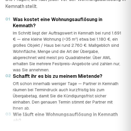
Kemnath stellt.
01
Was kostet eine Wohnungsauflösung in
Kemnath?
Im Schnitt liegt der Auftragswert in Kemnath bei rund 1.691
€ — eine kleine Wohnung (~35 m²) etwa bei 1.180 €, ein
großes Objekt / Haus bei rund 2.760 €. Maßgeblich sind
Wohnfläche, Menge und die Art der Übergabe,
abgerechnet wird meist pro Quadratmeter. Über AWL
erhalten Sie mehrere Festpreis-Angebote und zahlen nur,
was Sie annehmen.
02
Schafft ihr es bis zu meinem Mietende?
Oft schon innerhalb weniger Tage — Partner in Kemnath
räumen bei Termindruck auch kurzfristig bis zum
Übergabetag, damit Sie die Kündigungsfrist sicher
einhalten. Den genauen Termin stimmt der Partner mit
Ihnen ab.
03
Wie läuft eine Wohnungsauflösung in Kemnath
ab?
In vier Schritten: Sie stellen in rund 2 Minuten eine