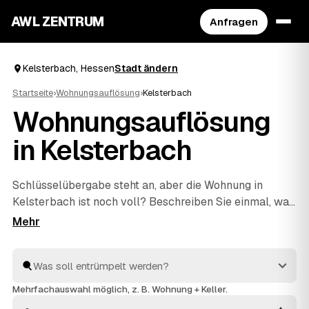
AWL ZENTRUM
Anfragen
Kelsterbach, Hessen
Stadt ändern
Startseite
›
Wohnungsauflösung
›
Kelsterbach
Wohnungsauflösung
in Kelsterbach
Schlüsselübergabe steht an, aber die Wohnung in
Kelsterbach ist noch voll? Beschreiben Sie einmal, was
raus muss, und über AWL erreichen Sie Festpreis-
Angebote mehrerer Anbieter, statt dass Sie selbst
Firma um Firma kontaktieren. Die Profis übernehmen
die komplette Räumung und sorgen dafür, dass die
Wohnung besenrein und termingerecht zurückgeht. In
Mehrfachauswahl möglich, z. B. Wohnung + Keller.
Hessen sind alle gelisteten Anbieter geprüft.