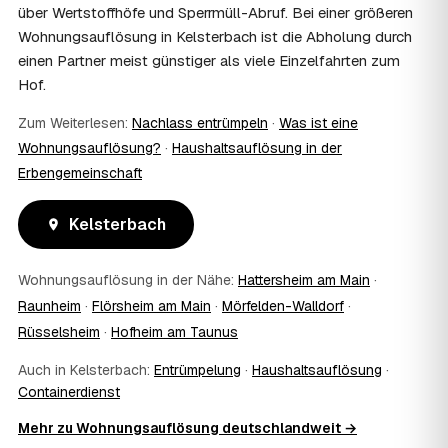
dabei sein, etwa um Wertsachen oder persönliche
über Wertstoffhöfe und Sperrmüll-Abruf. Bei einer größeren
Unterlagen vorab zu sichern.
Wohnungsauflösung in Kelsterbach ist die Abholung durch
10
Bekomme ich einen Entsorgungsnachweis?
einen Partner meist günstiger als viele Einzelfahrten zum
Ja. Auf Wunsch erhalten Sie einen Entsorgungsnachweis
Hof.
über die fachgerechte Verwertung — wichtig als Beleg
gegenüber Vermieter, Behörden oder für die
Zum Weiterlesen:
Nachlass entrümpeln
·
Was ist eine
Erbengemeinschaft.
Wohnungsauflösung?
·
Haushaltsauflösung in der
11
Was passiert mit dem Abfall?
Erbengemeinschaft
Fachgerechte Entsorgung über zugelassene Höfe —
Wertstoffe werden recycelt oder gespendet, mit
Kelsterbach
Nachweis.
12
Was kostet die Anfrage?
Die Anfrage ist kostenlos und unverbindlich. Sie
Wohnungsauflösung in der Nähe:
Hattersheim am Main
·
vergleichen mehrere Festpreis-Angebote aus Kelsterbach
Raunheim
·
Flörsheim am Main
·
Mörfelden-Walldorf
·
und entscheiden in Ruhe — bezahlt wird nur die Leistung,
Rüsselsheim
·
Hofheim am Taunus
die Sie tatsächlich beauftragen.
13
Was kostet die Auflösung einer normal großen
Auch in Kelsterbach:
Entrümpelung
·
Haushaltsauflösung
·
Wohnung in Kelsterbach?
Containerdienst
Für eine durchschnittliche Wohnung mit rund 65 m² liegen
die Kosten in Kelsterbach bei etwa 1.820 €, das
Mehr zu Wohnungsauflösung deutschlandweit →
entspricht rund 32,4 € je Quadratmeter. Möblierungsgrad,