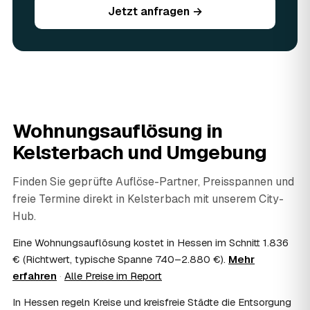
Jetzt anfragen →
werden vor Ort begutachtet und auf den Preis
angerechnet — das senkt Ihre Kosten. Brauchbares wird
weitergegeben oder gespendet, nur der Rest wird
fachgerecht entsorgt.
07
Werden Wertsachen angerechnet?
Ja. Verwertbares wird begutachtet und mindert den Preis
— das geben Sie einfach in der Anfrage an.
08
Ist eine Wohnungsauflösung steuerlich
Wohnungsauflösung in
absetzbar?
Kelsterbach
und Umgebung
In vielen Fällen ja: Als haushaltsnahe Dienstleistung
lassen sich Arbeits- und Fahrtkosten anteilig von der
Steuer absetzen, bei einer Auflösung im Erbfall unter
Finden Sie geprüfte Auflöse-Partner, Preisspannen und
Umständen als Nachlassverbindlichkeit. Sie erhalten eine
freie Termine direkt in
Kelsterbach
mit unserem City-
ordentliche Rechnung mit ausgewiesenem Lohnanteil; die
Hub.
genaue Anrechnung klären Sie mit Ihrem Steuerberater.
09
Muss ich bei der Wohnungsauflösung anwesend
Eine Wohnungsauflösung kostet in Hessen im Schnitt 1.836
sein?
€ (Richtwert, typische Spanne 740–2.880 €).
Mehr
Nicht zwingend. Viele Auflösungen in Kelsterbach laufen
erfahren
·
Alle Preise im Report
nach Schlüsselübergabe ohne Sie ab — praktisch, wenn
Sie weiter entfernt wohnen. Sie können aber jederzeit
In Hessen regeln Kreise und kreisfreie Städte die Entsorgung