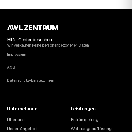
Wohnung erfahren Sie erst nach einer kurzen,
kostenlosen Einschätzung.
AWL ZENTRUM
Hilfe-Center besuchen
Wir verkaufen keine personenbezogenen Daten
Impressum
AGB
Datenschutz-Einstellungen
Unternehmen
Leistungen
Über uns
Entrümpelung
Unser Angebot
Wohnungsauflösung