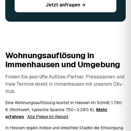
Jetzt anfragen →
werden vor Ort begutachtet und auf den Preis
angerechnet — das senkt Ihre Kosten. Brauchbares wird
weitergegeben oder gespendet, nur der Rest wird
fachgerecht entsorgt.
07
Werden Wertsachen angerechnet?
Ja. Verwertbares wird begutachtet und mindert den Preis
— das geben Sie einfach in der Anfrage an.
08
Ist eine Wohnungsauflösung steuerlich
Wohnungsauflösung in
absetzbar?
Immenhausen
und Umgebung
In vielen Fällen ja: Als haushaltsnahe Dienstleistung
lassen sich Arbeits- und Fahrtkosten anteilig von der
Steuer absetzen, bei einer Auflösung im Erbfall unter
Finden Sie geprüfte Auflöse-Partner, Preisspannen und
Umständen als Nachlassverbindlichkeit. Sie erhalten eine
freie Termine direkt in
Immenhausen
mit unserem City-
ordentliche Rechnung mit ausgewiesenem Lohnanteil; die
Hub.
genaue Anrechnung klären Sie mit Ihrem Steuerberater.
09
Muss ich bei der Wohnungsauflösung anwesend
Eine Wohnungsauflösung kostet in Hessen im Schnitt 1.780
sein?
€ (Richtwert, typische Spanne 750–3.280 €).
Mehr
Nicht zwingend. Viele Auflösungen in Immenhausen
erfahren
·
Alle Preise im Report
laufen nach Schlüsselübergabe ohne Sie ab — praktisch,
wenn Sie weiter entfernt wohnen. Sie können aber
In Hessen regeln Kreise und kreisfreie Städte die Entsorgung