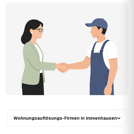
Zugänglichkeit und die Art der Übergabe (besenrein oder
renoviert) verschieben den Preis nach oben oder unten —
den genauen Festpreis nennt Ihnen der Partner nach
kurzer Beschreibung.
14
Werden Wohnungsauflösungen in Immenhausen
teurer?
Seit 2020 verlief die Preisentwicklung in Immenhausen
fallend (−12 %), mit dem bisherigen Höchststand im Jahr
2021. Eine Prognose lässt sich daraus nicht ableiten,
aber wer frühzeitig anfragt, sichert sich das aktuelle
Preisniveau als Festpreis — unabhängig von der weiteren
Marktentwicklung.
15
Warum liegt die Preisspanne zwischen 750 und
3.280 € in Immenhausen?
Die Spanne ergibt sich vor allem aus Wohnfläche und
Möblierungsgrad: Eine kleine, kaum möblierte Wohnung
liegt eher am unteren Ende, eine voll eingerichtete
Wohnung mit Etage ohne Aufzug oder viel Sperrmüll eher
Wohnungsauflösungs-Firmen in Immenhausen
am oberen. Anrechenbare Wertgegenstände senken den
Endpreis zusätzlich. Den genauen Betrag für Ihre