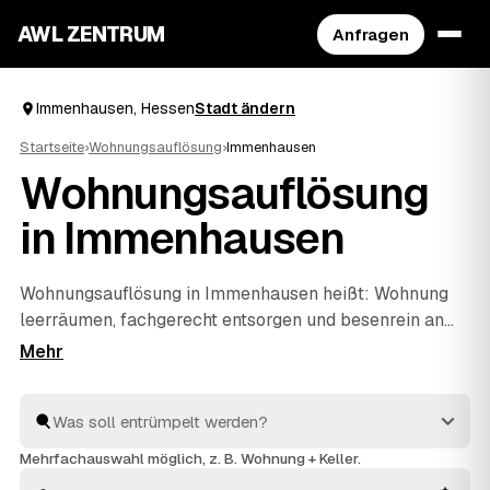
AWL ZENTRUM
Anfragen
Immenhausen, Hessen
Stadt ändern
Startseite
›
Wohnungsauflösung
›
Immenhausen
Wohnungsauflösung
in Immenhausen
Wohnungsauflösung in Immenhausen heißt: Wohnung
leerräumen, fachgerecht entsorgen und besenrein an
den Vermieter übergeben. Genau dafür finden Sie über
AWL die passenden Anbieter – ob nach einem Umzug,
beim Auszug eines Angehörigen oder im Erbfall. Statt
jeden einzeln anzuschreiben, stellen Sie eine Anfrage
und erhalten mehrere Festpreis-Angebote
Mehrfachauswahl möglich, z. B. Wohnung + Keller.
nebeneinander. Alle Anbieter sind geprüft und arbeiten