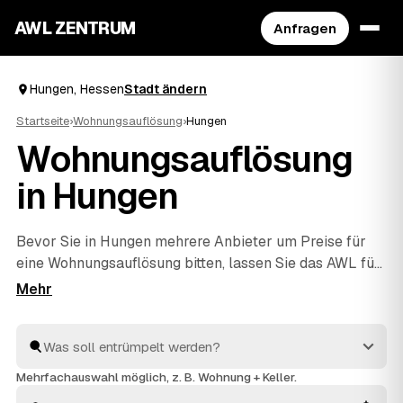
AWL ZENTRUM
Anfragen
Hungen, Hessen
Stadt ändern
Startseite
›
Wohnungsauflösung
›
Hungen
Wohnungsauflösung
in Hungen
Bevor Sie in Hungen mehrere Anbieter um Preise für
eine Wohnungsauflösung bitten, lassen Sie das AWL für
Sie übernehmen. Sie geben einmal an, was geräumt
werden soll, und erhalten Festpreis-Angebote von
Profis aus der Region in Hessen zum direkten Vergleich.
Sie kümmern sich um die komplette Räumung, die
fachgerechte Entsorgung und die besenreine Übergabe
Mehrfachauswahl möglich, z. B. Wohnung + Keller.
an den Vermieter. Transparent, vergleichbar und ohne