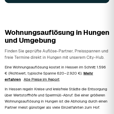
fachgerecht entsorgt.
07
Werden Wertsachen angerechnet?
Ja. Verwertbares wird begutachtet und mindert den Preis
— das geben Sie einfach in der Anfrage an.
08
Ist eine Wohnungsauflösung steuerlich
Wohnungsauflösung in
Hungen
absetzbar?
und Umgebung
In vielen Fällen ja: Als haushaltsnahe Dienstleistung
lassen sich Arbeits- und Fahrtkosten anteilig von der
Steuer absetzen, bei einer Auflösung im Erbfall unter
Finden Sie geprüfte Auflöse-Partner, Preisspannen und
Umständen als Nachlassverbindlichkeit. Sie erhalten eine
freie Termine direkt in
Hungen
mit unserem City-Hub.
ordentliche Rechnung mit ausgewiesenem Lohnanteil; die
genaue Anrechnung klären Sie mit Ihrem Steuerberater.
Eine Wohnungsauflösung kostet in Hessen im Schnitt 1.596
09
Muss ich bei der Wohnungsauflösung anwesend
€ (Richtwert, typische Spanne 620–2.920 €).
Mehr
sein?
erfahren
·
Alle Preise im Report
Nicht zwingend. Viele Auflösungen in Hungen laufen nach
In Hessen regeln Kreise und kreisfreie Städte die Entsorgung
Schlüsselübergabe ohne Sie ab — praktisch, wenn Sie
weiter entfernt wohnen. Sie können aber jederzeit dabei
über Wertstoffhöfe und Sperrmüll-Abruf. Bei einer größeren
sein, etwa um Wertsachen oder persönliche Unterlagen
Wohnungsauflösung in Hungen ist die Abholung durch einen
vorab zu sichern.
Partner meist günstiger als viele Einzelfahrten zum Hof.
10
Bekomme ich einen Entsorgungsnachweis?