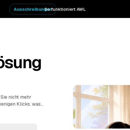
Ausschreibungen
So funktioniert AWL
ösung
 Sie nicht mehr
wenigen Klicks, was
ebote geprüfter
 – die Profis räumen
achgerecht. So