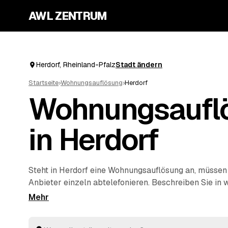
AWL ZENTRUM
Herdorf, Rheinland-Pfalz
Stadt ändern
Startseite
›
Wohnungsauflösung
›
Herdorf
Wohnungsaufl
in Herdorf
Steht in Herdorf eine Wohnungsauflösung an, müssen
Anbieter einzeln abtelefonieren. Beschreiben Sie in 
raus soll, und AWL holt Ihnen mehrere Festpreis-Ang
Anbieter ein. Ob nach Umzug, Auszug oder im Erbfall
komplett, übergeben besenrein und entsorgen alles f