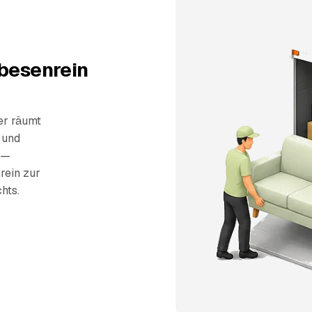
 besenrein
er räumt
 und
 —
rein zur
hts.