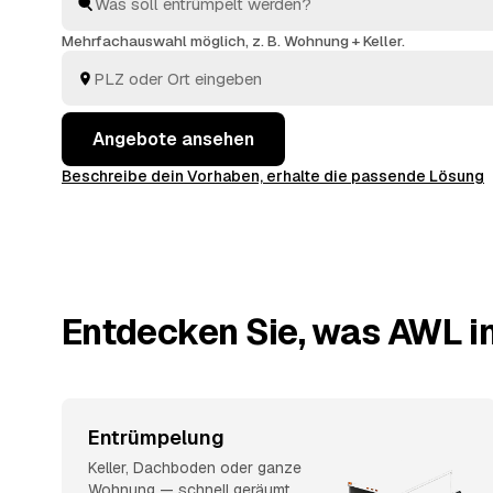
vergleichen Sie in Ruhe und entscheiden sich für das
Rheinland-Pfalz am besten passt.
Mehrfachauswahl möglich, z. B. Wohnung + Keller.
Angebote ansehen
Beschreibe dein Vorhaben, erhalte die passende Lösung
Entdecken Sie, was AWL in
Entrümpelung
Keller, Dachboden oder ganze
Wohnung — schnell geräumt