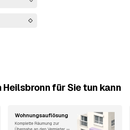
ftrag an den Anbieter
enbach
, der Sie
 Heilsbronn für Sie tun kann
Wohnungsauflösung
Komplette Räumung zur
Übergabe an den Vermieter —