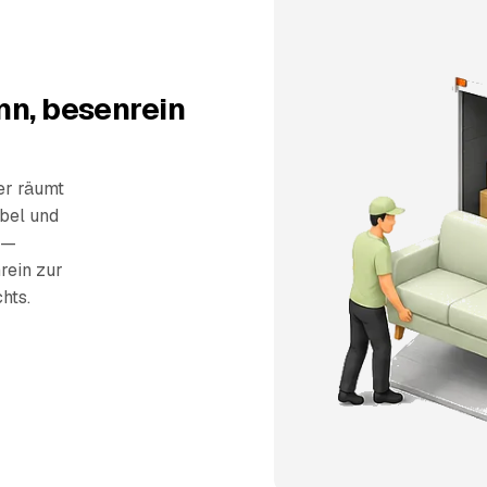
nn, besenrein
er räumt
bel und
 —
rein zur
hts.