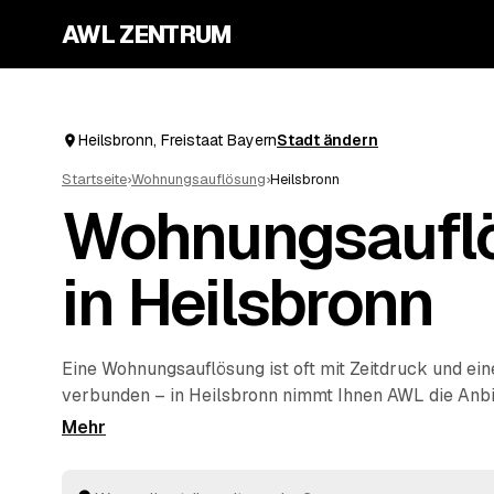
AWL ZENTRUM
Heilsbronn, Freistaat Bayern
Stadt ändern
Startseite
›
Wohnungsauflösung
›
Heilsbronn
Wohnungsaufl
in Heilsbronn
Eine Wohnungsauflösung ist oft mit Zeitdruck und ei
verbunden – in Heilsbronn nimmt Ihnen AWL die Anbi
geben den Umfang einmal an und bekommen die Fes
mehrerer Profis nebeneinander, ohne selbst herumzut
ausgeräumt und fachgerecht entsorgt, dann die Woh