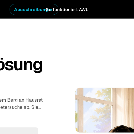
Ausschreibungen
So funktioniert AWL
ösung
nem Berg an Hausrat
etersuche ab. Sie
tpreis-Angebote
elefonieren. Erst wird
nung besenrein