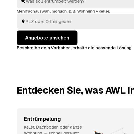
übergeben. Sie vergleichen in Ruhe und geben den Au
aus Heilsbronn oder
Windsbach
und
Wolframs-Esch
Mehrfachauswahl möglich, z. B. Wohnung + Keller.
überzeugt.
Angebote ansehen
Beschreibe dein Vorhaben, erhalte die passende Lösung
Entdecken Sie, was AWL in
Entrümpelung
Keller, Dachboden oder ganze
Wohnung — schnell geräumt