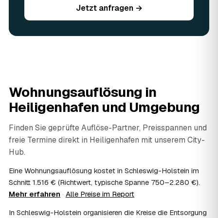
Jetzt anfragen →
werden vor Ort begutachtet und auf den Preis
angerechnet — das senkt Ihre Kosten. Brauchbares wird
weitergegeben oder gespendet, nur der Rest wird
fachgerecht entsorgt.
07
Werden Wertsachen angerechnet?
Ja. Verwertbares wird begutachtet und mindert den Preis
— das geben Sie einfach in der Anfrage an.
08
Ist eine Wohnungsauflösung steuerlich
Wohnungsauflösung in
absetzbar?
Heiligenhafen
und Umgebung
In vielen Fällen ja: Als haushaltsnahe Dienstleistung
lassen sich Arbeits- und Fahrtkosten anteilig von der
Steuer absetzen, bei einer Auflösung im Erbfall unter
Finden Sie geprüfte Auflöse-Partner, Preisspannen und
Umständen als Nachlassverbindlichkeit. Sie erhalten eine
freie Termine direkt in
Heiligenhafen
mit unserem City-
ordentliche Rechnung mit ausgewiesenem Lohnanteil; die
Hub.
genaue Anrechnung klären Sie mit Ihrem Steuerberater.
09
Muss ich bei der Wohnungsauflösung anwesend
Eine Wohnungsauflösung kostet in Schleswig-Holstein im
sein?
Schnitt 1.516 € (Richtwert, typische Spanne 750–2.280 €).
Nicht zwingend. Viele Auflösungen in Heiligenhafen laufen
Mehr erfahren
·
Alle Preise im Report
nach Schlüsselübergabe ohne Sie ab — praktisch, wenn
Sie weiter entfernt wohnen. Sie können aber jederzeit
In Schleswig-Holstein organisieren die Kreise die Entsorgung