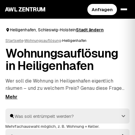
AWL ZENTRUM
Anfragen
Heiligenhafen, Schleswig-Holstein
Stadt ändern
Startseite
›
Wohnungsauflösung
›
Heiligenhafen
Wohnungsauflösung
in Heiligenhafen
Wer soll die Wohnung in Heiligenhafen eigentlich
räumen – und zu welchem Preis? Genau diese Frage
klären Sie mit AWL in einer einzigen Anfrage: Sie
schildern den Umfang, mehrere geprüfte Anbieter aus
Heiligenhafen und
Oldenburg in Holstein
und
Fehmarn
antworten mit ihrem Festpreis. Räumen, fachgerecht
entsorgen und besenrein an den Vermieter übergeben
Mehrfachauswahl möglich, z. B. Wohnung + Keller.
gehört bei allen dazu. Sie müssen nur das Angebot