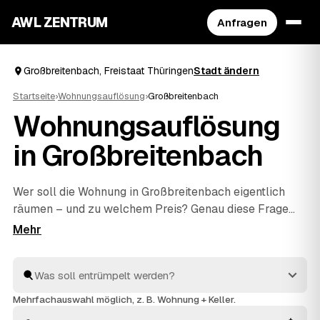
AWL ZENTRUM
Anfragen
Großbreitenbach, Freistaat Thüringen
Stadt ändern
Startseite
›
Wohnungsauflösung
›
Großbreitenbach
Wohnungsauflösung
in Großbreitenbach
Wer soll die Wohnung in Großbreitenbach eigentlich
räumen – und zu welchem Preis? Genau diese Frage
klären Sie mit AWL in einer einzigen Anfrage: Sie
schildern den Umfang, mehrere geprüfte Anbieter aus
Großbreitenbach und
Oberweißbach
und
Gehren
antworten mit ihrem Festpreis. Räumen, fachgerecht
entsorgen und besenrein an den Vermieter übergeben
Mehrfachauswahl möglich, z. B. Wohnung + Keller.
gehört bei allen dazu. Sie müssen nur das Angebot