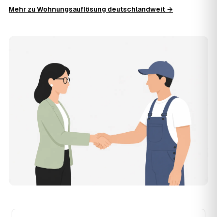
die Kosten in Großbreitenbach bei etwa 1.820 €, das
Mehr zu Wohnungsauflösung deutschlandweit →
entspricht rund 29,5 € je Quadratmeter. Möblierungsgrad,
Zugänglichkeit und die Art der Übergabe (besenrein oder
renoviert) verschieben den Preis nach oben oder unten —
den genauen Festpreis nennt Ihnen der Partner nach
kurzer Beschreibung.
14
Werden Wohnungsauflösungen in
Großbreitenbach teurer?
Seit 2021 verlief die Preisentwicklung in Großbreitenbach
steigend (+15 %), mit dem bisherigen Höchststand im Jahr
2023. Eine Prognose lässt sich daraus nicht ableiten,
aber wer frühzeitig anfragt, sichert sich das aktuelle
Preisniveau als Festpreis — unabhängig von der weiteren
Marktentwicklung.
15
Warum liegt die Preisspanne zwischen 880 und
2.700 € in Großbreitenbach?
Die Spanne ergibt sich vor allem aus Wohnfläche und
Möblierungsgrad: Eine kleine, kaum möblierte Wohnung
liegt eher am unteren Ende, eine voll eingerichtete
Wohnung mit Etage ohne Aufzug oder viel Sperrmüll eher
am oberen. Anrechenbare Wertgegenstände senken den