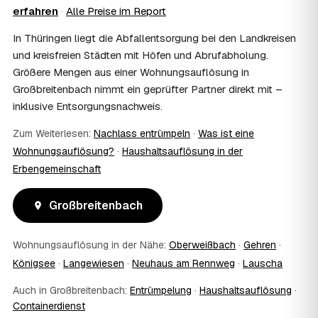
erfahren
·
Alle Preise im Report
wenn Sie weiter entfernt wohnen. Sie können aber
jederzeit dabei sein, etwa um Wertsachen oder
In Thüringen liegt die Abfallentsorgung bei den Landkreisen
persönliche Unterlagen vorab zu sichern.
und kreisfreien Städten mit Höfen und Abrufabholung.
10
Bekomme ich einen Entsorgungsnachweis?
Größere Mengen aus einer Wohnungsauflösung in
Ja. Auf Wunsch erhalten Sie einen Entsorgungsnachweis
Großbreitenbach nimmt ein geprüfter Partner direkt mit –
über die fachgerechte Verwertung — wichtig als Beleg
inklusive Entsorgungsnachweis.
gegenüber Vermieter, Behörden oder für die
Erbengemeinschaft.
Zum Weiterlesen:
Nachlass entrümpeln
·
Was ist eine
11
Was passiert mit dem Abfall?
Wohnungsauflösung?
·
Haushaltsauflösung in der
Fachgerechte Entsorgung über zugelassene Höfe —
Erbengemeinschaft
Wertstoffe werden recycelt oder gespendet, mit
Nachweis.
12
Was kostet die Anfrage?
Großbreitenbach
Die Anfrage ist kostenlos und unverbindlich. Sie
vergleichen mehrere Festpreis-Angebote aus
Wohnungsauflösung in der Nähe:
Oberweißbach
·
Gehren
·
Großbreitenbach und entscheiden in Ruhe — bezahlt wird
nur die Leistung, die Sie tatsächlich beauftragen.
Königsee
·
Langewiesen
·
Neuhaus am Rennweg
·
Lauscha
13
Was kostet die Auflösung einer normal großen
Auch in Großbreitenbach:
Entrümpelung
·
Haushaltsauflösung
·
Wohnung in Großbreitenbach?
Containerdienst
Für eine durchschnittliche Wohnung mit rund 65 m² liegen