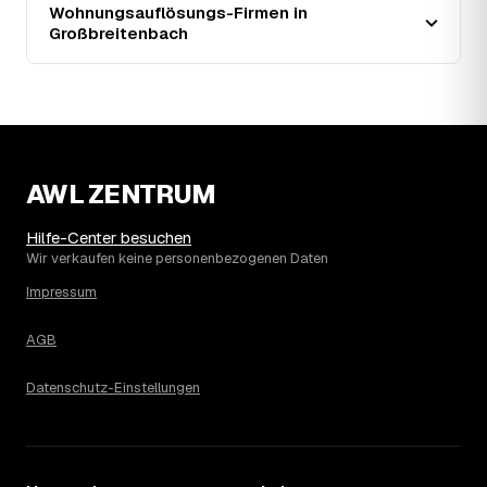
Wohnungsauflösungs-Firmen in
Endpreis zusätzlich. Den genauen Betrag für Ihre
Großbreitenbach
Wohnung erfahren Sie erst nach einer kurzen,
kostenlosen Einschätzung.
AWL ZENTRUM
Hilfe-Center besuchen
Wir verkaufen keine personenbezogenen Daten
Impressum
AGB
Datenschutz-Einstellungen