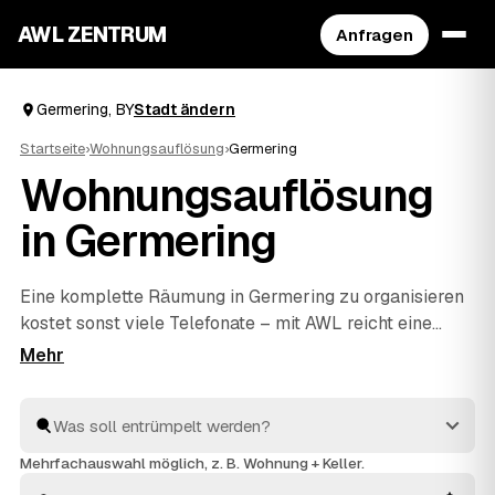
AWL ZENTRUM
Anfragen
Germering, BY
Stadt ändern
Startseite
›
Wohnungsauflösung
›
Germering
Wohnungsauflösung
in Germering
Eine komplette Räumung in Germering zu organisieren
kostet sonst viele Telefonate – mit AWL reicht eine
einzige Anfrage. Sie sagen, was weg soll, und
bekommen Festpreis-Angebote mehrerer geprüfter
Anbieter aus Germering und
Fürstenfeldbruck
und
Starnberg
zum Vergleich. Vom letzten Karton bis zur
besenreinen Übergabe an Ihren Vermieter kümmern
Mehrfachauswahl möglich, z. B. Wohnung + Keller.
sich die Profis um alles. Sie wählen nur noch aus, wer