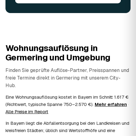
angerechnet — das senkt Ihre Kosten. Brauchbares wird
weitergegeben oder gespendet, nur der Rest wird
fachgerecht entsorgt.
07
Werden Wertsachen angerechnet?
Ja. Verwertbares wird begutachtet und mindert den Preis
— das geben Sie einfach in der Anfrage an.
08
Ist eine Wohnungsauflösung steuerlich
Wohnungsauflösung in
absetzbar?
Germering
und Umgebung
In vielen Fällen ja: Als haushaltsnahe Dienstleistung
lassen sich Arbeits- und Fahrtkosten anteilig von der
Steuer absetzen, bei einer Auflösung im Erbfall unter
Finden Sie geprüfte Auflöse-Partner, Preisspannen und
Umständen als Nachlassverbindlichkeit. Sie erhalten eine
freie Termine direkt in
Germering
mit unserem City-
ordentliche Rechnung mit ausgewiesenem Lohnanteil; die
Hub.
genaue Anrechnung klären Sie mit Ihrem Steuerberater.
09
Muss ich bei der Wohnungsauflösung anwesend
Eine Wohnungsauflösung kostet in Bayern im Schnitt 1.617 €
sein?
(Richtwert, typische Spanne 750–2.570 €).
Mehr erfahren
·
Nicht zwingend. Viele Auflösungen in Germering laufen
Alle Preise im Report
nach Schlüsselübergabe ohne Sie ab — praktisch, wenn
Sie weiter entfernt wohnen. Sie können aber jederzeit
In Bayern liegt die Abfallentsorgung bei den Landkreisen und
dabei sein, etwa um Wertsachen oder persönliche
kreisfreien Städten; üblich sind Wertstoffhöfe und eine
Unterlagen vorab zu sichern.