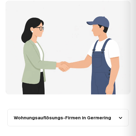
renoviert) verschieben den Preis nach oben oder unten —
den genauen Festpreis nennt Ihnen der Partner nach
kurzer Beschreibung.
14
Werden Wohnungsauflösungen in Germering
teurer?
Seit 2020 verlief die Preisentwicklung in Germering
steigend (+45 %), mit dem bisherigen Höchststand im
Jahr 2022. Eine Prognose lässt sich daraus nicht
ableiten, aber wer frühzeitig anfragt, sichert sich das
aktuelle Preisniveau als Festpreis — unabhängig von der
weiteren Marktentwicklung.
15
Warum liegt die Preisspanne zwischen 750 und
2.570 € in Germering?
Die Spanne ergibt sich vor allem aus Wohnfläche und
Möblierungsgrad: Eine kleine, kaum möblierte Wohnung
liegt eher am unteren Ende, eine voll eingerichtete
Wohnung mit Etage ohne Aufzug oder viel Sperrmüll eher
am oberen. Anrechenbare Wertgegenstände senken den
Wohnungsauflösungs-Firmen in Germering
Endpreis zusätzlich. Den genauen Betrag für Ihre
Wohnung erfahren Sie erst nach einer kurzen,
kostenlosen Einschätzung.