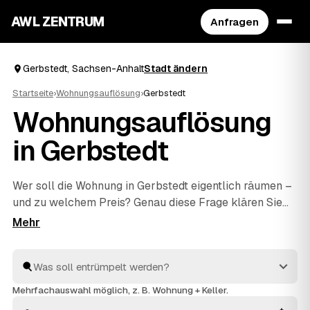
AWL ZENTRUM
Anfragen
Gerbstedt, Sachsen-Anhalt
Stadt ändern
Startseite
›
Wohnungsauflösung
›
Gerbstedt
Wohnungsauflösung
in Gerbstedt
Wer soll die Wohnung in Gerbstedt eigentlich räumen –
und zu welchem Preis? Genau diese Frage klären Sie
mit AWL in einer einzigen Anfrage: Sie schildern den
Umfang, mehrere geprüfte Anbieter aus Gerbstedt und
Sandersleben
und
Alsleben
antworten mit ihrem
Festpreis. Räumen, fachgerecht entsorgen und
besenrein an den Vermieter übergeben gehört bei allen
Mehrfachauswahl möglich, z. B. Wohnung + Keller.
dazu. Sie müssen nur das Angebot auswählen, das am