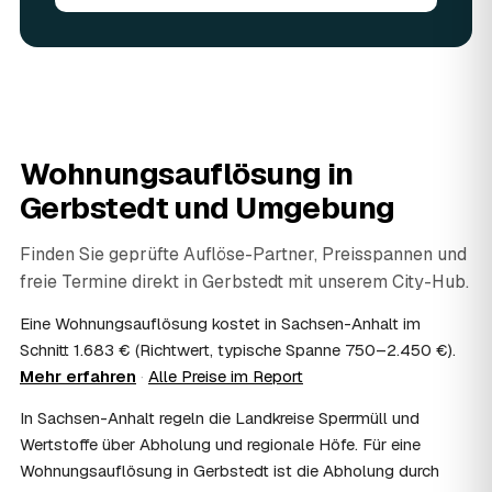
angerechnet — das senkt Ihre Kosten. Brauchbares wird
weitergegeben oder gespendet, nur der Rest wird
fachgerecht entsorgt.
07
Werden Wertsachen angerechnet?
Ja. Verwertbares wird begutachtet und mindert den Preis
— das geben Sie einfach in der Anfrage an.
08
Ist eine Wohnungsauflösung steuerlich
Wohnungsauflösung in
absetzbar?
Gerbstedt
und Umgebung
In vielen Fällen ja: Als haushaltsnahe Dienstleistung
lassen sich Arbeits- und Fahrtkosten anteilig von der
Steuer absetzen, bei einer Auflösung im Erbfall unter
Finden Sie geprüfte Auflöse-Partner, Preisspannen und
Umständen als Nachlassverbindlichkeit. Sie erhalten eine
freie Termine direkt in
Gerbstedt
mit unserem City-Hub.
ordentliche Rechnung mit ausgewiesenem Lohnanteil; die
genaue Anrechnung klären Sie mit Ihrem Steuerberater.
Eine Wohnungsauflösung kostet in Sachsen-Anhalt im
09
Muss ich bei der Wohnungsauflösung anwesend
Schnitt 1.683 € (Richtwert, typische Spanne 750–2.450 €).
sein?
Mehr erfahren
·
Alle Preise im Report
Nicht zwingend. Viele Auflösungen in Gerbstedt laufen
In Sachsen-Anhalt regeln die Landkreise Sperrmüll und
nach Schlüsselübergabe ohne Sie ab — praktisch, wenn
Sie weiter entfernt wohnen. Sie können aber jederzeit
Wertstoffe über Abholung und regionale Höfe. Für eine
dabei sein, etwa um Wertsachen oder persönliche
Wohnungsauflösung in Gerbstedt ist die Abholung durch
Unterlagen vorab zu sichern.