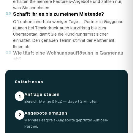
erhalten Sie mehrere Festpreis-Angebote und zahlen nur,
was Sie annehmen.
02
Schafft ihr es bis zu meinem Mietende?
Oft schon innerhalb weniger Tage — Partner in Gaggenau
räumen bei Termindruck auch kurzfristig bis zum
Übergabetag, damit Sie die Kündigungsfrist sicher
einhalten. Den genauen Termin stimmt der Partner mit
Ihnen ab.
03
Wie läuft eine Wohnungsauflösung in Gaggenau
ab?
In vier Schritten: Sie stellen in rund 2 Minuten eine
kostenlose Anfrage mit Bereich, Menge und PLZ. Geprüfte
Auflöse-Partner aus Gaggenau senden mehrere
So läuft es ab
Festpreis-Angebote. Sie vergleichen Preis, Bewertungen
und Termin und wählen das beste Angebot. Am
Anfrage stellen
1
vereinbarten Tag wird die Wohnung geräumt, fachgerecht
Bereich, Menge & PLZ — dauert 2 Minuten.
entsorgt und auf Wunsch besenrein übergeben.
04
Wie lange dauert eine Wohnungsauflösung?
Angebote erhalten
2
Die meisten Wohnungen in Gaggenau sind an einem
Mehrere Festpreis-Angebote geprüfter Auflöse-
einzigen Tag geräumt. Bei großer Wohnfläche, vielen
Partner.
Quadratmetern oder schwieriger Zufahrt können es zwei