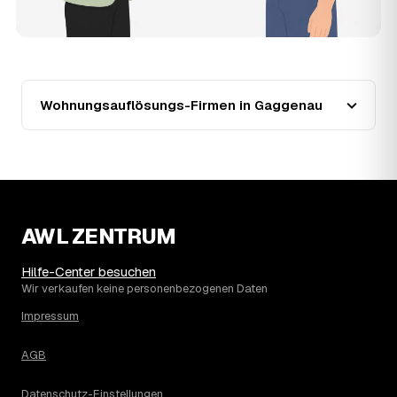
Warum liegt die Preisspanne zwischen 750 und
3.080 € in Gaggenau?
Die Spanne ergibt sich vor allem aus Wohnfläche und
Möblierungsgrad: Eine kleine, kaum möblierte Wohnung
liegt eher am unteren Ende, eine voll eingerichtete
Wohnung mit Etage ohne Aufzug oder viel Sperrmüll eher
Wohnungsauflösungs-Firmen in Gaggenau
am oberen. Anrechenbare Wertgegenstände senken den
Endpreis zusätzlich. Den genauen Betrag für Ihre
Wohnung erfahren Sie erst nach einer kurzen,
kostenlosen Einschätzung.
AWL ZENTRUM
Hilfe-Center besuchen
Wir verkaufen keine personenbezogenen Daten
Impressum
AGB
Datenschutz-Einstellungen