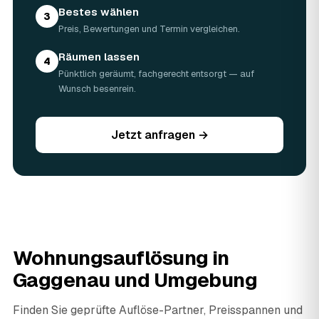
Tage werden — der Partner nennt Ihnen die
Bestes wählen
3
voraussichtliche Dauer vorab im Angebot.
Preis, Bewertungen und Termin vergleichen.
05
Wird besenrein an den Vermieter übergeben?
Räumen lassen
Auf Wunsch ja — der Partner hinterlässt die Räume
4
geräumt und besenrein, ideal für die Wohnungsübergabe
Pünktlich geräumt, fachgerecht entsorgt — auf
an den Vermieter in Gaggenau.
Wunsch besenrein.
06
Was passiert mit verwertbaren Möbeln?
Gut erhaltene Möbel, Elektrogeräte oder Antiquitäten
Jetzt anfragen →
werden vor Ort begutachtet und auf den Preis
angerechnet — das senkt Ihre Kosten. Brauchbares wird
weitergegeben oder gespendet, nur der Rest wird
fachgerecht entsorgt.
07
Werden Wertsachen angerechnet?
Ja. Verwertbares wird begutachtet und mindert den Preis
— das geben Sie einfach in der Anfrage an.
08
Ist eine Wohnungsauflösung steuerlich
Wohnungsauflösung in
absetzbar?
Gaggenau
und Umgebung
In vielen Fällen ja: Als haushaltsnahe Dienstleistung
lassen sich Arbeits- und Fahrtkosten anteilig von der
Steuer absetzen, bei einer Auflösung im Erbfall unter
Finden Sie geprüfte Auflöse-Partner, Preisspannen und