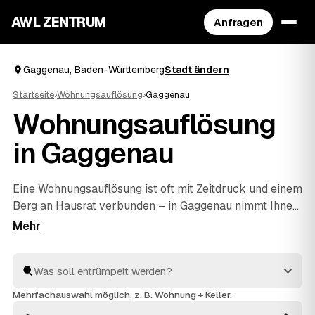
AWL ZENTRUM
Anfragen
Gaggenau, Baden-Württemberg
Stadt ändern
Startseite
›
Wohnungsauflösung
›
Gaggenau
Wohnungsauflösung
in Gaggenau
Eine Wohnungsauflösung ist oft mit Zeitdruck und einem
Berg an Hausrat verbunden – in Gaggenau nimmt Ihnen
AWL die Anbietersuche ab. Sie geben den Umfang
einmal an und bekommen die Festpreis-Angebote
mehrerer Profis nebeneinander, ohne selbst
herumzutelefonieren. Erst wird ausgeräumt und
fachgerecht entsorgt, dann die Wohnung besenrein
Mehrfachauswahl möglich, z. B. Wohnung + Keller.
übergeben. Sie vergleichen in Ruhe und geben den