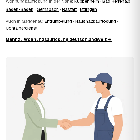
Wohnungsauflösung in der Nähe:
Kuppenheim
·
Bad Herrenalb
·
vergleichen mehrere Festpreis-Angebote aus Gaggenau
Baden-Baden
·
Gernsbach
·
Rastatt
·
Ettlingen
und entscheiden in Ruhe — bezahlt wird nur die Leistung,
die Sie tatsächlich beauftragen.
Auch in Gaggenau:
Entrümpelung
·
Haushaltsauflösung
·
13
Was kostet die Auflösung einer normal großen
Containerdienst
Wohnung in Gaggenau?
Mehr zu Wohnungsauflösung deutschlandweit →
Für eine durchschnittliche Wohnung mit rund 65 m² liegen
die Kosten in Gaggenau bei etwa 1.820 €, das entspricht
rund 32,4 € je Quadratmeter. Möblierungsgrad,
Zugänglichkeit und die Art der Übergabe (besenrein oder
renoviert) verschieben den Preis nach oben oder unten —
den genauen Festpreis nennt Ihnen der Partner nach
kurzer Beschreibung.
14
Werden Wohnungsauflösungen in Gaggenau
teurer?
Seit 2020 verlief die Preisentwicklung in Gaggenau
steigend (+12 %), mit dem bisherigen Höchststand im Jahr
2025. Eine Prognose lässt sich daraus nicht ableiten,
aber wer frühzeitig anfragt, sichert sich das aktuelle
Preisniveau als Festpreis — unabhängig von der weiteren
Marktentwicklung.
15