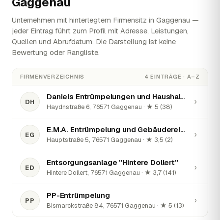
Gaggenau
Unternehmen mit hinterlegtem Firmensitz in Gaggenau —
jeder Eintrag führt zum Profil mit Adresse, Leistungen,
Quellen und Abrufdatum. Die Darstellung ist keine
Bewertung oder Rangliste.
FIRMENVERZEICHNIS
4 EINTRÄGE · A–Z
Daniels Entrümpelungen und Haushaltsauflösungen
›
DH
Haydnstraße 6, 76571 Gaggenau · ★ 5 (38)
E.M.A. Entrümpelung und Gebäudereinigung
›
EG
Hauptstraße 5, 76571 Gaggenau · ★ 3,5 (2)
Entsorgungsanlage "Hintere Dollert"
›
ED
Hintere Dollert, 76571 Gaggenau · ★ 3,7 (141)
PP-Entrümpelung
›
PP
Bismarckstraße 84, 76571 Gaggenau · ★ 5 (13)