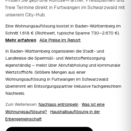
Finden Sie geprüfte Auflöse-Partner, Preisspannen und
Umständen als Nachlassverbindlichkeit. Sie erhalten eine
freie Termine direkt in
Furtwangen im Schwarzwald
mit
ordentliche Rechnung mit ausgewiesenem Lohnanteil; die
unserem City-Hub.
genaue Anrechnung klären Sie mit Ihrem Steuerberater.
09
Muss ich bei der Wohnungsauflösung anwesend
Eine Wohnungsauflösung kostet in Baden-Württemberg im
sein?
Schnitt 1.618 € (Richtwert, typische Spanne 730–2.670 €).
Nicht zwingend. Viele Auflösungen in Furtwangen im
Mehr erfahren
·
Alle Preise im Report
Schwarzwald laufen nach Schlüsselübergabe ohne Sie ab
— praktisch, wenn Sie weiter entfernt wohnen. Sie können
In Baden-Württemberg organisieren die Stadt- und
aber jederzeit dabei sein, etwa um Wertsachen oder
Landkreise die Sperrmüll- und Wertstoffentsorgung
persönliche Unterlagen vorab zu sichern.
10
eigenständig – meist über Abrufabholung und kommunale
Bekomme ich einen Entsorgungsnachweis?
Wertstoffhöfe. Größere Mengen aus einer
Ja. Auf Wunsch erhalten Sie einen Entsorgungsnachweis
Wohnungsauflösung in Furtwangen im Schwarzwald
über die fachgerechte Verwertung — wichtig als Beleg
gegenüber Vermieter, Behörden oder für die
übernimmt ein Entsorgungspartner inklusive fachgerechtem
Erbengemeinschaft.
Nachweis.
11
Was passiert mit dem Abfall?
Zum Weiterlesen:
Nachlass entrümpeln
·
Was ist eine
Fachgerechte Entsorgung über zugelassene Höfe —
Wertstoffe werden recycelt oder gespendet, mit
Wohnungsauflösung?
·
Haushaltsauflösung in der
Nachweis.
Erbengemeinschaft
12
Was kostet die Anfrage?