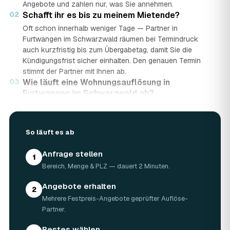
Angebote und zahlen nur, was Sie annehmen.
02
Schafft ihr es bis zu meinem Mietende?
Oft schon innerhalb weniger Tage — Partner in
Furtwangen im Schwarzwald räumen bei Termindruck
auch kurzfristig bis zum Übergabetag, damit Sie die
Kündigungsfrist sicher einhalten. Den genauen Termin
stimmt der Partner mit Ihnen ab.
03
Wie läuft eine Wohnungsauflösung in
Furtwangen im Schwarzwald ab?
In vier Schritten: Sie stellen in rund 2 Minuten eine
kostenlose Anfrage mit Bereich, Menge und PLZ. Geprüfte
Auflöse-Partner aus Furtwangen im Schwarzwald senden
So läuft es ab
mehrere Festpreis-Angebote. Sie vergleichen Preis,
Bewertungen und Termin und wählen das beste Angebot.
Anfrage stellen
1
Am vereinbarten Tag wird die Wohnung geräumt,
Bereich, Menge & PLZ — dauert 2 Minuten.
fachgerecht entsorgt und auf Wunsch besenrein
übergeben.
Angebote erhalten
2
04
Wie lange dauert eine Wohnungsauflösung?
Mehrere Festpreis-Angebote geprüfter Auflöse-
Die meisten Wohnungen in Furtwangen im Schwarzwald
Partner.
sind an einem einzigen Tag geräumt. Bei großer
Wohnfläche, vielen Quadratmetern oder schwieriger
Bestes wählen