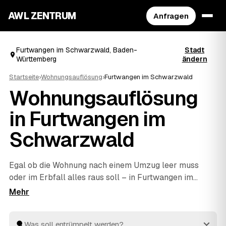
AWL ZENTRUM
Anfragen
Furtwangen im Schwarzwald, Baden-
Stadt
Württemberg
ändern
Startseite
›
Wohnungsauflösung
›
Furtwangen im Schwarzwald
Wohnungsauflösung
in Furtwangen im
Schwarzwald
Egal ob die Wohnung nach einem Umzug leer muss
oder im Erbfall alles raus soll – in Furtwangen im
Schwarzwald finden Sie mit AWL schnell den richtigen
Partner. Eine kurze Anfrage genügt, dann vergleichen
Sie Festpreis-Angebote geprüfter Anbieter aus
Furtwangen im Schwarzwald und
Vöhrenbach
und