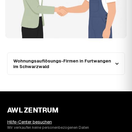
15
Warum liegt die Preisspanne zwischen 730 und
2.670 € in Furtwangen im Schwarzwald?
Die Spanne ergibt sich vor allem aus Wohnfläche und
Möblierungsgrad: Eine kleine, kaum möblierte Wohnung
liegt eher am unteren Ende, eine voll eingerichtete
Wohnung mit Etage ohne Aufzug oder viel Sperrmüll eher
am oberen. Anrechenbare Wertgegenstände senken den
Endpreis zusätzlich. Den genauen Betrag für Ihre
Wohnung erfahren Sie erst nach einer kurzen,
kostenlosen Einschätzung.
Wohnungsauflösungs-Firmen in Furtwangen
im Schwarzwald
AWL ZENTRUM
Hilfe-Center besuchen
Wir verkaufen keine personenbezogenen Daten