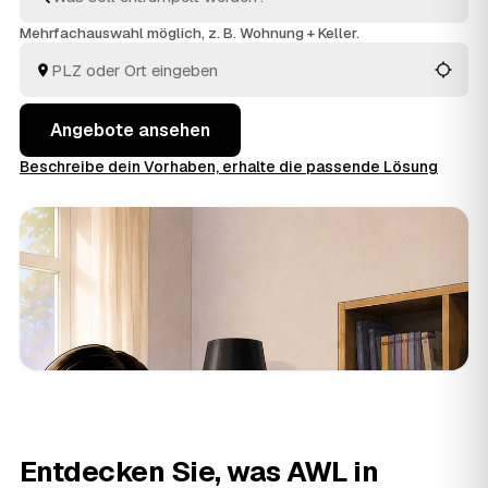
Triberg im Schwarzwald
. Vom Ausräumen über die
Mehrfachauswahl möglich, z. B. Wohnung + Keller.
fachgerechte Entsorgung bis zur besenreinen Übergabe
ist alles dabei. Sie entscheiden, welches Angebot für
Sie am meisten Sinn ergibt.
Angebote ansehen
Beschreibe dein Vorhaben, erhalte die passende Lösung
Entdecken Sie, was AWL in