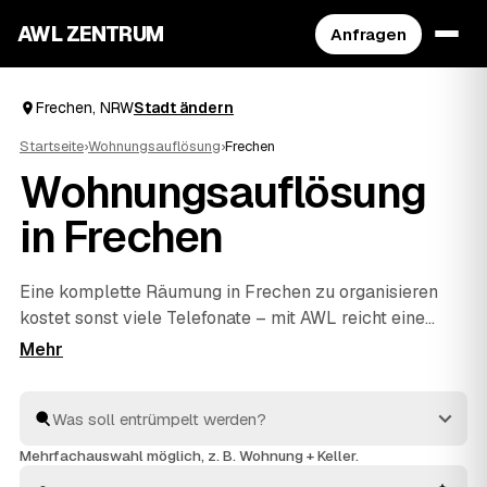
AWL ZENTRUM
Anfragen
Frechen, NRW
Stadt ändern
Startseite
›
Wohnungsauflösung
›
Frechen
Wohnungsauflösung
in Frechen
Eine komplette Räumung in Frechen zu organisieren
kostet sonst viele Telefonate – mit AWL reicht eine
einzige Anfrage. Sie sagen, was weg soll, und
bekommen Festpreis-Angebote mehrerer geprüfter
Anbieter aus Frechen und
Hürth
und
Pulheim
zum
Vergleich. Vom letzten Karton bis zur besenreinen
Übergabe an Ihren Vermieter kümmern sich die Profis
Mehrfachauswahl möglich, z. B. Wohnung + Keller.
um alles. Sie wählen nur noch aus, wer den Auftrag