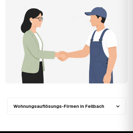
kurzer Beschreibung.
14
Werden Wohnungsauflösungen in Fellbach
teurer?
Seit 2020 verlief die Preisentwicklung in Fellbach
steigend (+40 %), mit dem bisherigen Höchststand im
Jahr 2025. Eine Prognose lässt sich daraus nicht
ableiten, aber wer frühzeitig anfragt, sichert sich das
aktuelle Preisniveau als Festpreis — unabhängig von der
weiteren Marktentwicklung.
15
Warum liegt die Preisspanne zwischen 750 und
2.140 € in Fellbach?
Die Spanne ergibt sich vor allem aus Wohnfläche und
Möblierungsgrad: Eine kleine, kaum möblierte Wohnung
liegt eher am unteren Ende, eine voll eingerichtete
Wohnung mit Etage ohne Aufzug oder viel Sperrmüll eher
am oberen. Anrechenbare Wertgegenstände senken den
Wohnungsauflösungs-Firmen in Fellbach
Endpreis zusätzlich. Den genauen Betrag für Ihre
Wohnung erfahren Sie erst nach einer kurzen,
kostenlosen Einschätzung.