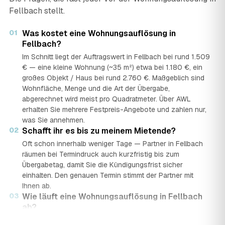
Fellbach stellt.
01
Was kostet eine Wohnungsauflösung in
Fellbach?
Im Schnitt liegt der Auftragswert in Fellbach bei rund 1.509
€ — eine kleine Wohnung (~35 m²) etwa bei 1.180 €, ein
großes Objekt / Haus bei rund 2.760 €. Maßgeblich sind
Wohnfläche, Menge und die Art der Übergabe,
abgerechnet wird meist pro Quadratmeter. Über AWL
erhalten Sie mehrere Festpreis-Angebote und zahlen nur,
was Sie annehmen.
02
Schafft ihr es bis zu meinem Mietende?
Oft schon innerhalb weniger Tage — Partner in Fellbach
räumen bei Termindruck auch kurzfristig bis zum
Übergabetag, damit Sie die Kündigungsfrist sicher
einhalten. Den genauen Termin stimmt der Partner mit
Ihnen ab.
03
Wie läuft eine Wohnungsauflösung in Fellbach
ab?
In vier Schritten: Sie stellen in rund 2 Minuten eine