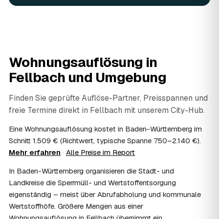
fachgerecht entsorgt.
07
Werden Wertsachen angerechnet?
Ja. Verwertbares wird begutachtet und mindert den Preis
— das geben Sie einfach in der Anfrage an.
08
Ist eine Wohnungsauflösung steuerlich
Wohnungsauflösung in
absetzbar?
Fellbach
und Umgebung
In vielen Fällen ja: Als haushaltsnahe Dienstleistung
lassen sich Arbeits- und Fahrtkosten anteilig von der
Steuer absetzen, bei einer Auflösung im Erbfall unter
Finden Sie geprüfte Auflöse-Partner, Preisspannen und
Umständen als Nachlassverbindlichkeit. Sie erhalten eine
freie Termine direkt in
Fellbach
mit unserem City-Hub.
ordentliche Rechnung mit ausgewiesenem Lohnanteil; die
genaue Anrechnung klären Sie mit Ihrem Steuerberater.
Eine Wohnungsauflösung kostet in Baden-Württemberg im
09
Muss ich bei der Wohnungsauflösung anwesend
Schnitt 1.509 € (Richtwert, typische Spanne 750–2.140 €).
sein?
Mehr erfahren
·
Alle Preise im Report
Nicht zwingend. Viele Auflösungen in Fellbach laufen
In Baden-Württemberg organisieren die Stadt- und
nach Schlüsselübergabe ohne Sie ab — praktisch, wenn
Sie weiter entfernt wohnen. Sie können aber jederzeit
Landkreise die Sperrmüll- und Wertstoffentsorgung
dabei sein, etwa um Wertsachen oder persönliche
eigenständig – meist über Abrufabholung und kommunale
Unterlagen vorab zu sichern.
Wertstoffhöfe. Größere Mengen aus einer
10
Bekomme ich einen Entsorgungsnachweis?
Wohnungsauflösung in Fellbach übernimmt ein