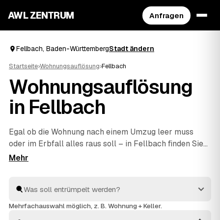
AWL ZENTRUM
Anfragen
Fellbach, Baden-Württemberg
Stadt ändern
Startseite
›
Wohnungsauflösung
›
Fellbach
Wohnungsauflösung
in Fellbach
Egal ob die Wohnung nach einem Umzug leer muss
oder im Erbfall alles raus soll – in Fellbach finden Sie
mit AWL schnell den richtigen Partner. Eine kurze
Anfrage genügt, dann vergleichen Sie Festpreis-
Angebote geprüfter Anbieter aus Fellbach und
Waiblingen
und
Weinstadt
. Vom Ausräumen über die
fachgerechte Entsorgung bis zur besenreinen Übergabe
Mehrfachauswahl möglich, z. B. Wohnung + Keller.
ist alles dabei. Sie entscheiden, welches Angebot für