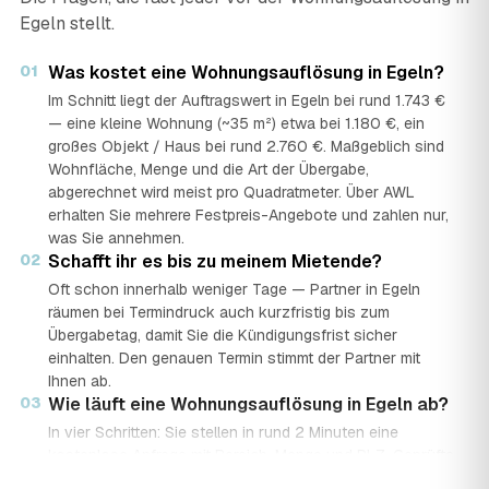
Egeln stellt.
01
Was kostet eine Wohnungsauflösung in Egeln?
Im Schnitt liegt der Auftragswert in Egeln bei rund 1.743 €
— eine kleine Wohnung (~35 m²) etwa bei 1.180 €, ein
großes Objekt / Haus bei rund 2.760 €. Maßgeblich sind
Wohnfläche, Menge und die Art der Übergabe,
abgerechnet wird meist pro Quadratmeter. Über AWL
erhalten Sie mehrere Festpreis-Angebote und zahlen nur,
was Sie annehmen.
02
Schafft ihr es bis zu meinem Mietende?
Oft schon innerhalb weniger Tage — Partner in Egeln
räumen bei Termindruck auch kurzfristig bis zum
Übergabetag, damit Sie die Kündigungsfrist sicher
einhalten. Den genauen Termin stimmt der Partner mit
Ihnen ab.
03
Wie läuft eine Wohnungsauflösung in Egeln ab?
In vier Schritten: Sie stellen in rund 2 Minuten eine
kostenlose Anfrage mit Bereich, Menge und PLZ. Geprüfte
Auflöse-Partner aus Egeln senden mehrere Festpreis-