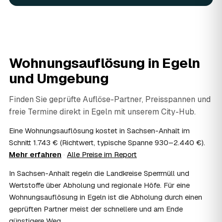
Ja. Verwertbares wird begutachtet und mindert den Preis
— das geben Sie einfach in der Anfrage an.
08
Ist eine Wohnungsauflösung steuerlich
absetzbar?
In vielen Fällen ja: Als haushaltsnahe Dienstleistung
Wohnungsauflösung in
Egeln
lassen sich Arbeits- und Fahrtkosten anteilig von der
und Umgebung
Steuer absetzen, bei einer Auflösung im Erbfall unter
Umständen als Nachlassverbindlichkeit. Sie erhalten eine
ordentliche Rechnung mit ausgewiesenem Lohnanteil; die
Finden Sie geprüfte Auflöse-Partner, Preisspannen und
genaue Anrechnung klären Sie mit Ihrem Steuerberater.
freie Termine direkt in
Egeln
mit unserem City-Hub.
09
Muss ich bei der Wohnungsauflösung anwesend
sein?
Eine Wohnungsauflösung kostet in Sachsen-Anhalt im
Nicht zwingend. Viele Auflösungen in Egeln laufen nach
Schnitt 1.743 € (Richtwert, typische Spanne 930–2.440 €).
Schlüsselübergabe ohne Sie ab — praktisch, wenn Sie
Mehr erfahren
·
Alle Preise im Report
weiter entfernt wohnen. Sie können aber jederzeit dabei
In Sachsen-Anhalt regeln die Landkreise Sperrmüll und
sein, etwa um Wertsachen oder persönliche Unterlagen
vorab zu sichern.
Wertstoffe über Abholung und regionale Höfe. Für eine
10
Bekomme ich einen Entsorgungsnachweis?
Wohnungsauflösung in Egeln ist die Abholung durch einen
Ja. Auf Wunsch erhalten Sie einen Entsorgungsnachweis
geprüften Partner meist der schnellere und am Ende
über die fachgerechte Verwertung — wichtig als Beleg
günstigere Weg.