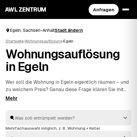
AWL ZENTRUM
Anfragen
Egeln, Sachsen-Anhalt
Stadt ändern
Startseite
›
Wohnungsauflösung
›
Egeln
Wohnungsauflösung
in Egeln
Wer soll die Wohnung in Egeln eigentlich räumen – und
zu welchem Preis? Genau diese Frage klären Sie mit
AWL in einer einzigen Anfrage: Sie schildern den
Umfang, mehrere geprüfte Anbieter aus Egeln und
Hadmersleben
und
Hecklingen
antworten mit ihrem
Festpreis. Räumen, fachgerecht entsorgen und
besenrein an den Vermieter übergeben gehört bei allen
Mehrfachauswahl möglich, z. B. Wohnung + Keller.
dazu. Sie müssen nur das Angebot auswählen, das am