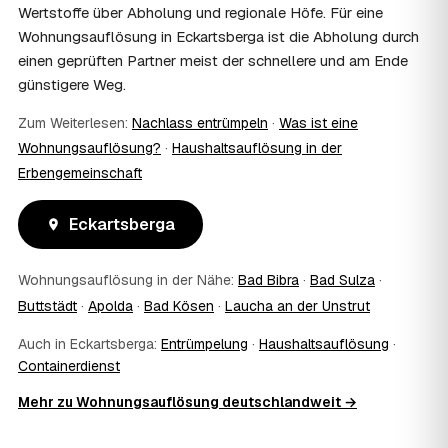
dabei sein, etwa um Wertsachen oder persönliche
Wertstoffe über Abholung und regionale Höfe. Für eine
Unterlagen vorab zu sichern.
Wohnungsauflösung in Eckartsberga ist die Abholung durch
10
Bekomme ich einen Entsorgungsnachweis?
einen geprüften Partner meist der schnellere und am Ende
Ja. Auf Wunsch erhalten Sie einen Entsorgungsnachweis
günstigere Weg.
über die fachgerechte Verwertung — wichtig als Beleg
gegenüber Vermieter, Behörden oder für die
Zum Weiterlesen:
Nachlass entrümpeln
·
Was ist eine
Erbengemeinschaft.
Wohnungsauflösung?
·
Haushaltsauflösung in der
11
Was passiert mit dem Abfall?
Erbengemeinschaft
Fachgerechte Entsorgung über zugelassene Höfe —
Wertstoffe werden recycelt oder gespendet, mit
Eckartsberga
Nachweis.
12
Was kostet die Anfrage?
Die Anfrage ist kostenlos und unverbindlich. Sie
Wohnungsauflösung in der Nähe:
Bad Bibra
·
Bad Sulza
·
vergleichen mehrere Festpreis-Angebote aus
Buttstädt
·
Apolda
·
Bad Kösen
·
Laucha an der Unstrut
Eckartsberga und entscheiden in Ruhe — bezahlt wird nur
die Leistung, die Sie tatsächlich beauftragen.
Auch in Eckartsberga:
Entrümpelung
·
Haushaltsauflösung
·
13
Was kostet die Auflösung einer normal großen
Containerdienst
Wohnung in Eckartsberga?
Mehr zu Wohnungsauflösung deutschlandweit →
Für eine durchschnittliche Wohnung mit rund 65 m² liegen
die Kosten in Eckartsberga bei etwa 1.820 €, das
entspricht rund 29,8 € je Quadratmeter. Möblierungsgrad,