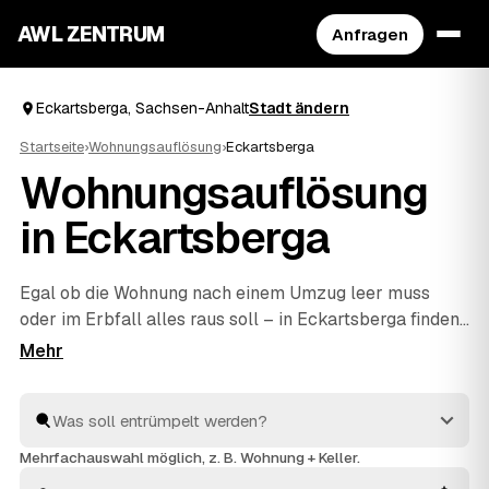
AWL ZENTRUM
Anfragen
Eckartsberga, Sachsen-Anhalt
Stadt ändern
Startseite
›
Wohnungsauflösung
›
Eckartsberga
Wohnungsauflösung
in Eckartsberga
Egal ob die Wohnung nach einem Umzug leer muss
oder im Erbfall alles raus soll – in Eckartsberga finden
Sie mit AWL schnell den richtigen Partner. Eine kurze
Anfrage genügt, dann vergleichen Sie Festpreis-
Angebote geprüfter Anbieter aus Eckartsberga und
Bad Bibra
und
Bad Sulza
. Vom Ausräumen über die
fachgerechte Entsorgung bis zur besenreinen Übergabe
Mehrfachauswahl möglich, z. B. Wohnung + Keller.
ist alles dabei. Sie entscheiden, welches Angebot für