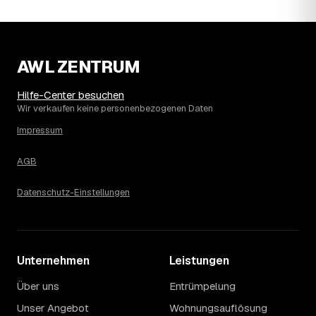
Wohnung erfahren Sie erst nach einer kurzen,
kostenlosen Einschätzung.
AWL ZENTRUM
Hilfe-Center besuchen
Wir verkaufen keine personenbezogenen Daten
Impressum
AGB
Datenschutz-Einstellungen
Unternehmen
Leistungen
Über uns
Entrümpelung
Unser Angebot
Wohnungsauflösung