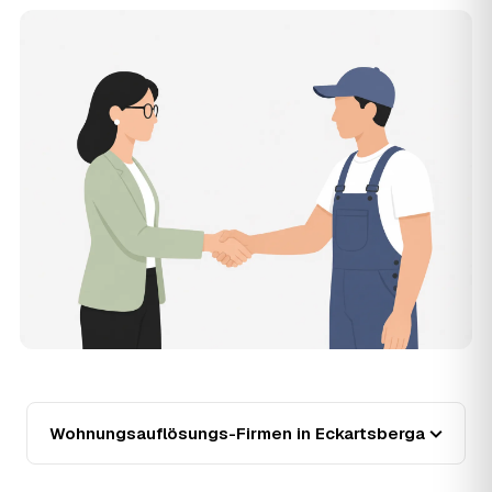
Zugänglichkeit und die Art der Übergabe (besenrein oder
renoviert) verschieben den Preis nach oben oder unten —
den genauen Festpreis nennt Ihnen der Partner nach
kurzer Beschreibung.
14
Werden Wohnungsauflösungen in Eckartsberga
teurer?
Seit 2020 verlief die Preisentwicklung in Eckartsberga
steigend (+12 %), mit dem bisherigen Höchststand im Jahr
2024. Eine Prognose lässt sich daraus nicht ableiten,
aber wer frühzeitig anfragt, sichert sich das aktuelle
Preisniveau als Festpreis — unabhängig von der weiteren
Marktentwicklung.
15
Warum liegt die Preisspanne zwischen 750 und
2.450 € in Eckartsberga?
Die Spanne ergibt sich vor allem aus Wohnfläche und
Möblierungsgrad: Eine kleine, kaum möblierte Wohnung
liegt eher am unteren Ende, eine voll eingerichtete
Wohnung mit Etage ohne Aufzug oder viel Sperrmüll eher
Wohnungsauflösungs-Firmen in Eckartsberga
am oberen. Anrechenbare Wertgegenstände senken den
Endpreis zusätzlich. Den genauen Betrag für Ihre