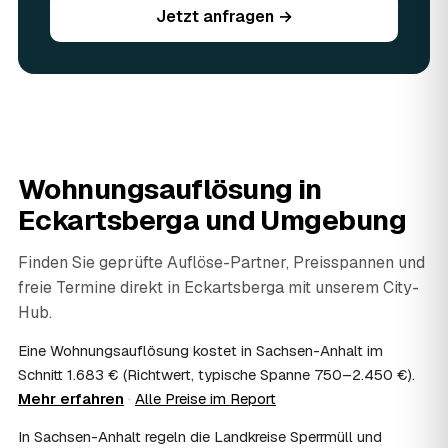
Jetzt anfragen →
werden vor Ort begutachtet und auf den Preis
angerechnet — das senkt Ihre Kosten. Brauchbares wird
weitergegeben oder gespendet, nur der Rest wird
fachgerecht entsorgt.
07
Werden Wertsachen angerechnet?
Ja. Verwertbares wird begutachtet und mindert den Preis
— das geben Sie einfach in der Anfrage an.
08
Ist eine Wohnungsauflösung steuerlich
Wohnungsauflösung in
absetzbar?
Eckartsberga
und Umgebung
In vielen Fällen ja: Als haushaltsnahe Dienstleistung
lassen sich Arbeits- und Fahrtkosten anteilig von der
Steuer absetzen, bei einer Auflösung im Erbfall unter
Finden Sie geprüfte Auflöse-Partner, Preisspannen und
Umständen als Nachlassverbindlichkeit. Sie erhalten eine
freie Termine direkt in
Eckartsberga
mit unserem City-
ordentliche Rechnung mit ausgewiesenem Lohnanteil; die
Hub.
genaue Anrechnung klären Sie mit Ihrem Steuerberater.
09
Muss ich bei der Wohnungsauflösung anwesend
Eine Wohnungsauflösung kostet in Sachsen-Anhalt im
sein?
Schnitt 1.683 € (Richtwert, typische Spanne 750–2.450 €).
Nicht zwingend. Viele Auflösungen in Eckartsberga laufen
Mehr erfahren
·
Alle Preise im Report
nach Schlüsselübergabe ohne Sie ab — praktisch, wenn
Sie weiter entfernt wohnen. Sie können aber jederzeit
In Sachsen-Anhalt regeln die Landkreise Sperrmüll und