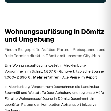
07
Werden Wertsachen angerechnet?
Ja. Verwertbares wird begutachtet und mindert den Preis
— das geben Sie einfach in der Anfrage an.
08
Ist eine Wohnungsauflösung steuerlich
absetzbar?
Wohnungsauflösung in
Dömitz
In vielen Fällen ja: Als haushaltsnahe Dienstleistung
und Umgebung
lassen sich Arbeits- und Fahrtkosten anteilig von der
Steuer absetzen, bei einer Auflösung im Erbfall unter
Umständen als Nachlassverbindlichkeit. Sie erhalten eine
Finden Sie geprüfte Auflöse-Partner, Preisspannen und
ordentliche Rechnung mit ausgewiesenem Lohnanteil; die
freie Termine direkt in
Dömitz
mit unserem City-Hub.
genaue Anrechnung klären Sie mit Ihrem Steuerberater.
09
Muss ich bei der Wohnungsauflösung anwesend
Eine Wohnungsauflösung kostet in Mecklenburg-
sein?
Vorpommern im Schnitt 1.867 € (Richtwert, typische Spanne
Nicht zwingend. Viele Auflösungen in Dömitz laufen nach
1.000–2.890 €).
Mehr erfahren
·
Alle Preise im Report
Schlüsselübergabe ohne Sie ab — praktisch, wenn Sie
In Mecklenburg-Vorpommern übernehmen die Landkreise
weiter entfernt wohnen. Sie können aber jederzeit dabei
sein, etwa um Wertsachen oder persönliche Unterlagen
Sperrmüll und Wertstoffe über Abholung und regionale Höfe.
vorab zu sichern.
Für eine Wohnungsauflösung in Dömitz übernimmt ein
10
Bekomme ich einen Entsorgungsnachweis?
geprüfter Partner den kompletten Abtransport inklusive
Ja. Auf Wunsch erhalten Sie einen Entsorgungsnachweis
Nachweis.