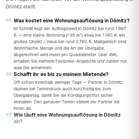
Dömitz stellt.
01
Was kostet eine Wohnungsauflösung in Dömitz?
Im Schnitt liegt der Auftragswert in Dömitz bei rund 1.867
€ — eine kleine Wohnung (~35 m²) etwa bei 1.180 €, ein
großes Objekt / Haus bei rund 2.760 €. Maßgeblich sind
Wohnfläche, Menge und die Art der Übergabe,
abgerechnet wird meist pro Quadratmeter. Über AWL
erhalten Sie mehrere Festpreis-Angebote und zahlen nur,
was Sie annehmen.
02
Schafft ihr es bis zu meinem Mietende?
Oft schon innerhalb weniger Tage — Partner in Dömitz
räumen bei Termindruck auch kurzfristig bis zum
Übergabetag, damit Sie die Kündigungsfrist sicher
einhalten. Den genauen Termin stimmt der Partner mit
Ihnen ab.
03
Wie läuft eine Wohnungsauflösung in Dömitz
ab?
In vier Schritten: Sie stellen in rund 2 Minuten eine
kostenlose Anfrage mit Bereich, Menge und PLZ. Geprüfte