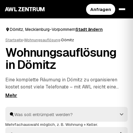
AWL ZENTRUM
Anfragen
Dömitz, Mecklenburg-Vorpommern
Stadt ändern
Startseite
›
Wohnungsauflösung
›
Dömitz
Wohnungsauflösung
in Dömitz
Eine komplette Räumung in Dömitz zu organisieren
kostet sonst viele Telefonate – mit AWL reicht eine
einzige Anfrage. Sie sagen, was weg soll, und
bekommen Festpreis-Angebote mehrerer geprüfter
Anbieter aus Dömitz und
Lübtheen
und
Hitzacker
zum
Vergleich. Vom letzten Karton bis zur besenreinen
Übergabe an Ihren Vermieter kümmern sich die Profis
Mehrfachauswahl möglich, z. B. Wohnung + Keller.
um alles. Sie wählen nur noch aus, wer den Auftrag