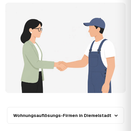
Zugänglichkeit und die Art der Übergabe (besenrein oder
renoviert) verschieben den Preis nach oben oder unten —
den genauen Festpreis nennt Ihnen der Partner nach
kurzer Beschreibung.
14
Werden Wohnungsauflösungen in Diemelstadt
teurer?
Seit 2020 verlief die Preisentwicklung in Diemelstadt
fallend (−12 %), mit dem bisherigen Höchststand im Jahr
2021. Eine Prognose lässt sich daraus nicht ableiten,
aber wer frühzeitig anfragt, sichert sich das aktuelle
Preisniveau als Festpreis — unabhängig von der weiteren
Marktentwicklung.
15
Warum liegt die Preisspanne zwischen 750 und
3.280 € in Diemelstadt?
Die Spanne ergibt sich vor allem aus Wohnfläche und
Möblierungsgrad: Eine kleine, kaum möblierte Wohnung
liegt eher am unteren Ende, eine voll eingerichtete
Wohnung mit Etage ohne Aufzug oder viel Sperrmüll eher
Wohnungsauflösungs-Firmen in Diemelstadt
am oberen. Anrechenbare Wertgegenstände senken den
Endpreis zusätzlich. Den genauen Betrag für Ihre