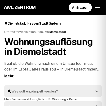
AWL ZENTRUM
Anfragen
Diemelstadt, Hessen
Stadt ändern
Startseite
›
Wohnungsauflösung
›
Diemelstadt
Wohnungsauflösung
in Diemelstadt
Egal ob die Wohnung nach einem Umzug leer muss
oder im Erbfall alles raus soll – in Diemelstadt finden
Sie mit AWL schnell den richtigen Partner. Eine kurze
Anfrage genügt, dann vergleichen Sie Festpreis-
Angebote geprüfter Anbieter aus Diemelstadt und
Bad
Arolsen
und
Warburg
. Vom Ausräumen über die
fachgerechte Entsorgung bis zur besenreinen Übergabe
Mehrfachauswahl möglich, z. B. Wohnung + Keller.
ist alles dabei. Sie entscheiden, welches Angebot für