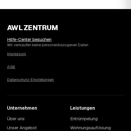
Wohnung erfahren Sie erst nach einer kurzen,
kostenlosen Einschätzung.
AWL ZENTRUM
Hilfe-Center besuchen
Wir verkaufen keine personenbezogenen Daten
Impressum
AGB
Datenschutz-Einstellungen
Unternehmen
Leistungen
Über uns
Entrümpelung
Unser Angebot
Wohnungsauflösung