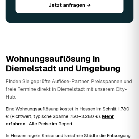
Jetzt anfragen →
werden vor Ort begutachtet und auf den Preis
angerechnet — das senkt Ihre Kosten. Brauchbares wird
weitergegeben oder gespendet, nur der Rest wird
fachgerecht entsorgt.
07
Werden Wertsachen angerechnet?
Ja. Verwertbares wird begutachtet und mindert den Preis
— das geben Sie einfach in der Anfrage an.
08
Ist eine Wohnungsauflösung steuerlich
Wohnungsauflösung in
absetzbar?
Diemelstadt
und Umgebung
In vielen Fällen ja: Als haushaltsnahe Dienstleistung
lassen sich Arbeits- und Fahrtkosten anteilig von der
Steuer absetzen, bei einer Auflösung im Erbfall unter
Finden Sie geprüfte Auflöse-Partner, Preisspannen und
Umständen als Nachlassverbindlichkeit. Sie erhalten eine
freie Termine direkt in
Diemelstadt
mit unserem City-
ordentliche Rechnung mit ausgewiesenem Lohnanteil; die
Hub.
genaue Anrechnung klären Sie mit Ihrem Steuerberater.
09
Muss ich bei der Wohnungsauflösung anwesend
Eine Wohnungsauflösung kostet in Hessen im Schnitt 1.780
sein?
€ (Richtwert, typische Spanne 750–3.280 €).
Mehr
Nicht zwingend. Viele Auflösungen in Diemelstadt laufen
erfahren
·
Alle Preise im Report
nach Schlüsselübergabe ohne Sie ab — praktisch, wenn
Sie weiter entfernt wohnen. Sie können aber jederzeit
In Hessen regeln Kreise und kreisfreie Städte die Entsorgung