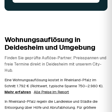
angerechnet — das senkt Ihre Kosten. Brauchbares wird
weitergegeben oder gespendet, nur der Rest wird
fachgerecht entsorgt.
07
Werden Wertsachen angerechnet?
Ja. Verwertbares wird begutachtet und mindert den Preis
— das geben Sie einfach in der Anfrage an.
08
Ist eine Wohnungsauflösung steuerlich
Wohnungsauflösung in
absetzbar?
Deidesheim
und Umgebung
In vielen Fällen ja: Als haushaltsnahe Dienstleistung
lassen sich Arbeits- und Fahrtkosten anteilig von der
Steuer absetzen, bei einer Auflösung im Erbfall unter
Finden Sie geprüfte Auflöse-Partner, Preisspannen und
Umständen als Nachlassverbindlichkeit. Sie erhalten eine
freie Termine direkt in
Deidesheim
mit unserem City-
ordentliche Rechnung mit ausgewiesenem Lohnanteil; die
Hub.
genaue Anrechnung klären Sie mit Ihrem Steuerberater.
09
Muss ich bei der Wohnungsauflösung anwesend
Eine Wohnungsauflösung kostet in Rheinland-Pfalz im
sein?
Schnitt 1.792 € (Richtwert, typische Spanne 750–2.980 €).
Nicht zwingend. Viele Auflösungen in Deidesheim laufen
Mehr erfahren
·
Alle Preise im Report
nach Schlüsselübergabe ohne Sie ab — praktisch, wenn
Sie weiter entfernt wohnen. Sie können aber jederzeit
In Rheinland-Pfalz regeln die Landkreise und Städte die
dabei sein, etwa um Wertsachen oder persönliche
Entsorgung über Höfe und Abrufabholung. Für größere
Unterlagen vorab zu sichern.