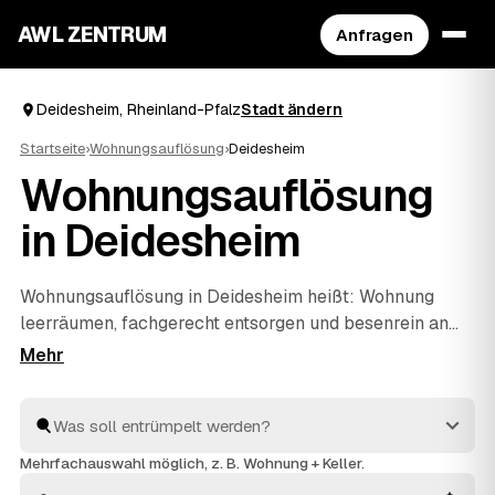
AWL ZENTRUM
Anfragen
Deidesheim, Rheinland-Pfalz
Stadt ändern
Startseite
›
Wohnungsauflösung
›
Deidesheim
Wohnungsauflösung
in Deidesheim
Wohnungsauflösung in Deidesheim heißt: Wohnung
leerräumen, fachgerecht entsorgen und besenrein an
den Vermieter übergeben. Genau dafür finden Sie über
AWL die passenden Anbieter – ob nach einem Umzug,
beim Auszug eines Angehörigen oder im Erbfall. Statt
jeden einzeln anzuschreiben, stellen Sie eine Anfrage
und erhalten mehrere Festpreis-Angebote
Mehrfachauswahl möglich, z. B. Wohnung + Keller.
nebeneinander. Alle Anbieter sind geprüft und arbeiten