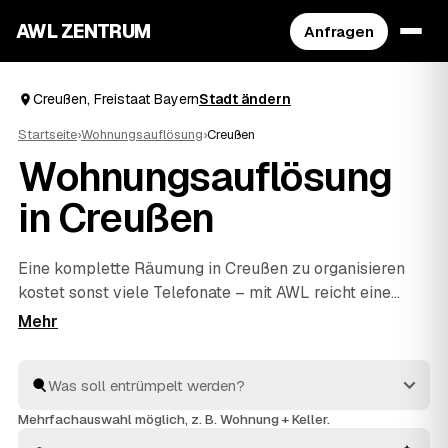
AWL ZENTRUM
Anfragen
Creußen, Freistaat Bayern
Stadt ändern
Startseite
›
Wohnungsauflösung
›
Creußen
Wohnungsauflösung
in Creußen
Eine komplette Räumung in Creußen zu organisieren
kostet sonst viele Telefonate – mit AWL reicht eine
einzige Anfrage. Sie sagen, was weg soll, und
bekommen Festpreis-Angebote mehrerer geprüfter
Anbieter aus Creußen und
Pegnitz
und
Bayreuth
zum
Vergleich. Vom letzten Karton bis zur besenreinen
Übergabe an Ihren Vermieter kümmern sich die Profis
Mehrfachauswahl möglich, z. B. Wohnung + Keller.
um alles. Sie wählen nur noch aus, wer den Auftrag