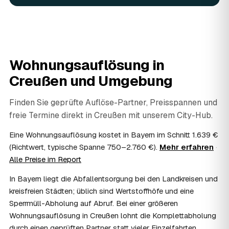
fachgerecht entsorgt.
07
Werden Wertsachen angerechnet?
Ja. Verwertbares wird begutachtet und mindert den Preis
— das geben Sie einfach in der Anfrage an.
08
Ist eine Wohnungsauflösung steuerlich
Wohnungsauflösung in
absetzbar?
Creußen
und Umgebung
In vielen Fällen ja: Als haushaltsnahe Dienstleistung
lassen sich Arbeits- und Fahrtkosten anteilig von der
Steuer absetzen, bei einer Auflösung im Erbfall unter
Finden Sie geprüfte Auflöse-Partner, Preisspannen und
Umständen als Nachlassverbindlichkeit. Sie erhalten eine
freie Termine direkt in
Creußen
mit unserem City-Hub.
ordentliche Rechnung mit ausgewiesenem Lohnanteil; die
genaue Anrechnung klären Sie mit Ihrem Steuerberater.
Eine Wohnungsauflösung kostet in Bayern im Schnitt 1.639 €
09
Muss ich bei der Wohnungsauflösung anwesend
(Richtwert, typische Spanne 750–2.760 €).
Mehr erfahren
·
sein?
Alle Preise im Report
Nicht zwingend. Viele Auflösungen in Creußen laufen
In Bayern liegt die Abfallentsorgung bei den Landkreisen und
nach Schlüsselübergabe ohne Sie ab — praktisch, wenn
Sie weiter entfernt wohnen. Sie können aber jederzeit
kreisfreien Städten; üblich sind Wertstoffhöfe und eine
dabei sein, etwa um Wertsachen oder persönliche
Sperrmüll-Abholung auf Abruf. Bei einer größeren
Unterlagen vorab zu sichern.
Wohnungsauflösung in Creußen lohnt die Komplettabholung
10
Bekomme ich einen Entsorgungsnachweis?
durch einen geprüften Partner statt vieler Einzelfahrten.