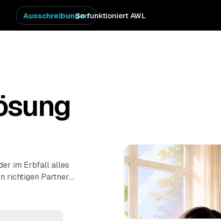
Ausschreibungen
So funktioniert AWL
ösung
r im Erbfall alles
n richtigen Partner.
stpreis-Angebote
d
Wermelskirchen
.
s zur besenreinen