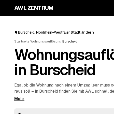
AWL ZENTRUM
Burscheid, Nordrhein-Westfalen
Stadt ändern
Startseite
›
Wohnungsauflösung
›
Burscheid
Wohnungsaufl
in Burscheid
Egal ob die Wohnung nach einem Umzug leer muss ode
raus soll – in Burscheid finden Sie mit AWL schnell de
Eine kurze Anfrage genügt, dann vergleichen Sie Fe
geprüfter Anbieter aus Burscheid und
Leichlingen
un
Vom Ausräumen über die fachgerechte Entsorgung bi