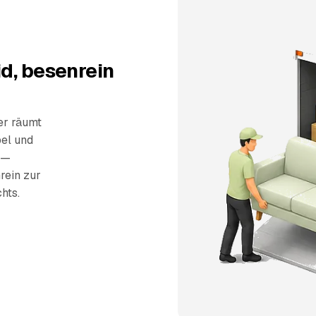
d, besenrein
er räumt
el und
 —
rein zur
hts.