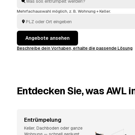
Übergabe ist alles dabei. Sie entscheiden, welches A
meisten Sinn ergibt.
Mehrfachauswahl möglich, z. B. Wohnung + Keller.
Angebote ansehen
Beschreibe dein Vorhaben, erhalte die passende Lösung
Entdecken Sie, was AWL in
Entrümpelung
Keller, Dachboden oder ganze
Wohnung — schnell geräumt