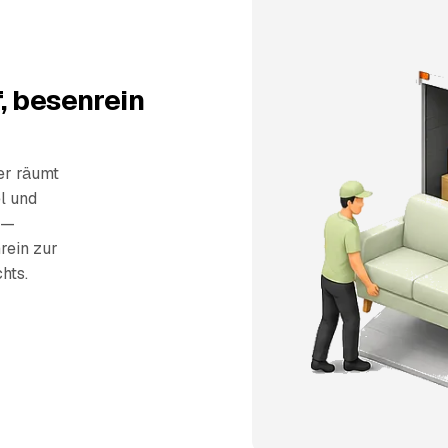
, besenrein
er räumt
l und
 —
rein zur
hts.