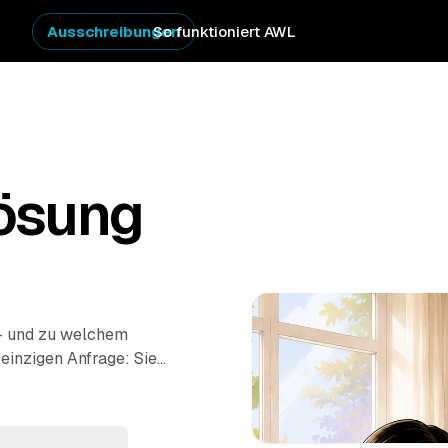
Ausschreibungen
So funktioniert AWL
ösung
 – und zu welchem
 einzigen Anfrage: Sie
s Burgdorf und
. Räumen, fachgerecht
gehört bei allen dazu.