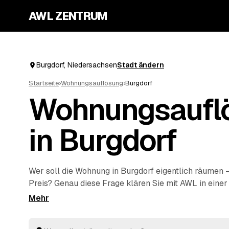
AWL ZENTRUM
Burgdorf, Niedersachsen
Stadt ändern
Startseite
›
Wohnungsauflösung
›
Burgdorf
Wohnungsaufl
in Burgdorf
Wer soll die Wohnung in Burgdorf eigentlich räumen
Preis? Genau diese Frage klären Sie mit AWL in einer
schildern den Umfang, mehrere geprüfte Anbieter au
Burgwedel
und
Lehrte
antworten mit ihrem Festpreis
entsorgen und besenrein an den Vermieter übergeben 