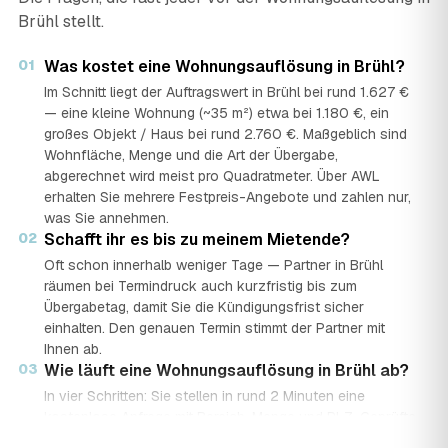
Brühl stellt.
01
Was kostet eine Wohnungsauflösung in Brühl?
Im Schnitt liegt der Auftragswert in Brühl bei rund 1.627 €
— eine kleine Wohnung (~35 m²) etwa bei 1.180 €, ein
großes Objekt / Haus bei rund 2.760 €. Maßgeblich sind
Wohnfläche, Menge und die Art der Übergabe,
abgerechnet wird meist pro Quadratmeter. Über AWL
erhalten Sie mehrere Festpreis-Angebote und zahlen nur,
was Sie annehmen.
02
Schafft ihr es bis zu meinem Mietende?
Oft schon innerhalb weniger Tage — Partner in Brühl
räumen bei Termindruck auch kurzfristig bis zum
Übergabetag, damit Sie die Kündigungsfrist sicher
einhalten. Den genauen Termin stimmt der Partner mit
Ihnen ab.
03
Wie läuft eine Wohnungsauflösung in Brühl ab?
In vier Schritten: Sie stellen in rund 2 Minuten eine
kostenlose Anfrage mit Bereich, Menge und PLZ. Geprüfte
Auflöse-Partner aus Brühl senden mehrere Festpreis-