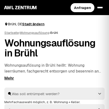
AWL ZENTRUM
Anfragen
Brühl, DE
Stadt ändern
Startseite
›
Wohnungsauflösung
›
Brühl
Wohnungsauflösung
in Brühl
Wohnungsauflösung in Brühl heißt: Wohnung
leerräumen, fachgerecht entsorgen und besenrein an
den Vermieter übergeben. Genau dafür finden Sie über
AWL die passenden Anbieter – ob nach einem Umzug,
beim Auszug eines Angehörigen oder im Erbfall. Statt
jeden einzeln anzuschreiben, stellen Sie eine Anfrage
und erhalten mehrere Festpreis-Angebote
Mehrfachauswahl möglich, z. B. Wohnung + Keller.
nebeneinander. Alle Anbieter sind geprüft und arbeiten