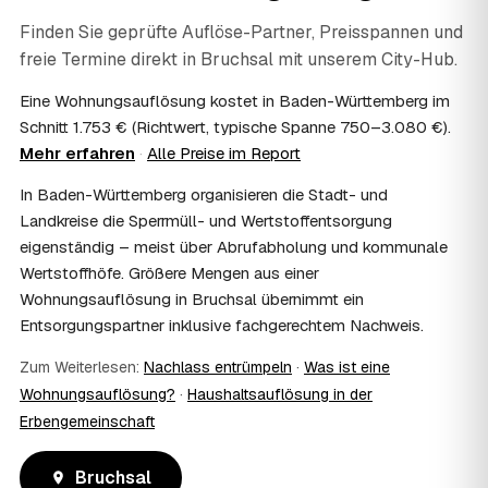
lassen sich Arbeits- und Fahrtkosten anteilig von der
Steuer absetzen, bei einer Auflösung im Erbfall unter
Finden Sie geprüfte Auflöse-Partner, Preisspannen und
Umständen als Nachlassverbindlichkeit. Sie erhalten eine
freie Termine direkt in
Bruchsal
mit unserem City-Hub.
ordentliche Rechnung mit ausgewiesenem Lohnanteil; die
genaue Anrechnung klären Sie mit Ihrem Steuerberater.
Eine Wohnungsauflösung kostet in Baden-Württemberg im
09
Muss ich bei der Wohnungsauflösung anwesend
Schnitt 1.753 € (Richtwert, typische Spanne 750–3.080 €).
sein?
Mehr erfahren
·
Alle Preise im Report
Nicht zwingend. Viele Auflösungen in Bruchsal laufen
In Baden-Württemberg organisieren die Stadt- und
nach Schlüsselübergabe ohne Sie ab — praktisch, wenn
Sie weiter entfernt wohnen. Sie können aber jederzeit
Landkreise die Sperrmüll- und Wertstoffentsorgung
dabei sein, etwa um Wertsachen oder persönliche
eigenständig – meist über Abrufabholung und kommunale
Unterlagen vorab zu sichern.
Wertstoffhöfe. Größere Mengen aus einer
10
Bekomme ich einen Entsorgungsnachweis?
Wohnungsauflösung in Bruchsal übernimmt ein
Ja. Auf Wunsch erhalten Sie einen Entsorgungsnachweis
Entsorgungspartner inklusive fachgerechtem Nachweis.
über die fachgerechte Verwertung — wichtig als Beleg
gegenüber Vermieter, Behörden oder für die
Zum Weiterlesen:
Nachlass entrümpeln
·
Was ist eine
Erbengemeinschaft.
Wohnungsauflösung?
·
Haushaltsauflösung in der
11
Was passiert mit dem Abfall?
Erbengemeinschaft
Fachgerechte Entsorgung über zugelassene Höfe —
Wertstoffe werden recycelt oder gespendet, mit
Bruchsal
Nachweis.