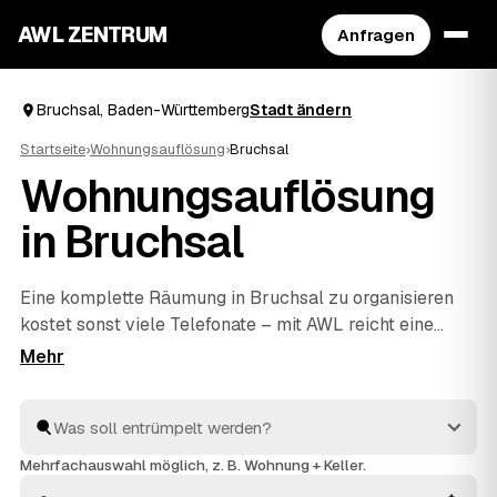
AWL ZENTRUM
Anfragen
Bruchsal, Baden-Württemberg
Stadt ändern
Startseite
›
Wohnungsauflösung
›
Bruchsal
Wohnungsauflösung
in Bruchsal
Eine komplette Räumung in Bruchsal zu organisieren
kostet sonst viele Telefonate – mit AWL reicht eine
einzige Anfrage. Sie sagen, was weg soll, und
bekommen Festpreis-Angebote mehrerer geprüfter
Anbieter aus Bruchsal und
Stutensee
und
Kraichtal
zum Vergleich. Vom letzten Karton bis zur besenreinen
Übergabe an Ihren Vermieter kümmern sich die Profis
Mehrfachauswahl möglich, z. B. Wohnung + Keller.
um alles. Sie wählen nur noch aus, wer den Auftrag