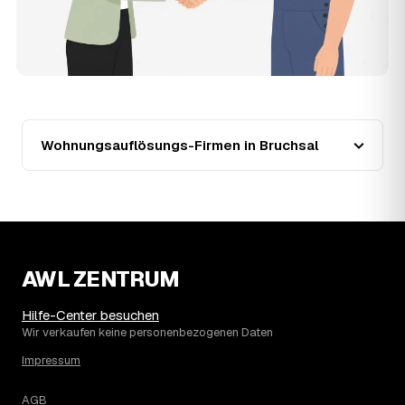
Preisniveau als Festpreis — unabhängig von der weiteren
Marktentwicklung.
15
Warum liegt die Preisspanne zwischen 750 und
3.080 € in Bruchsal?
Die Spanne ergibt sich vor allem aus Wohnfläche und
Möblierungsgrad: Eine kleine, kaum möblierte Wohnung
liegt eher am unteren Ende, eine voll eingerichtete
Wohnung mit Etage ohne Aufzug oder viel Sperrmüll eher
Wohnungsauflösungs-Firmen in Bruchsal
am oberen. Anrechenbare Wertgegenstände senken den
Endpreis zusätzlich. Den genauen Betrag für Ihre
Wohnung erfahren Sie erst nach einer kurzen,
kostenlosen Einschätzung.
AWL ZENTRUM
Hilfe-Center besuchen
Wir verkaufen keine personenbezogenen Daten
Impressum
AGB