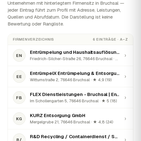
Unternehmen mit hinterlegtem Firmensitz in Bruchsal —
jeder Eintrag führt zum Profil mit Adresse, Leistungen,
Quellen und Abrufdatum. Die Darstellung ist keine
Bewertung oder Rangliste.
FIRMENVERZEICHNIS
6 EINTRÄGE · A–Z
Entrümpelung und Haushaltsauflösung Siegfried Neuberth
›
EN
Friedrich-Silcher-Straße 26, 76646 Bruchsal · ★ 5 (2)
EntrümpelX Entrümpelung & Entsorgung
›
EE
Wittumstraße 2, 76646 Bruchsal · ★ 4,9 (19)
FLEX Dienstleistungen - Bruchsal | Entrümpelung, Umzug, Objektservice & Bauleistungen
›
FB
Im Schollengarten 5, 76646 Bruchsal · ★ 5 (18)
KURZ Entsorgung GmbH
›
KG
Mergelgrube 21, 76646 Bruchsal · ★ 4,8 (24)
R&D Recycling / Containerdienst / Schrott& Metalle / Demontage / Dienstleistungen /
›
R/