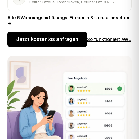
Falltor Straße Hambrücken, Berliner Str. 103, 76646 Bruchsal · ★ 5 (4)
Wohnkomfort Umzug & Reinigung
Alle 6 Wohnungsauflösungs-Firmen in Bruchsal ansehen
›
WR
Friedensstraße 2, 76646 Bruchsal · ★ 4,9 (45)
→
Jetzt kostenlos anfragen
So funktioniert AWL