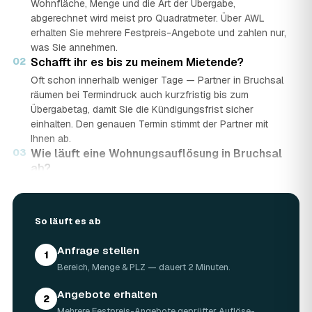
Wohnfläche, Menge und die Art der Übergabe,
abgerechnet wird meist pro Quadratmeter. Über AWL
erhalten Sie mehrere Festpreis-Angebote und zahlen nur,
was Sie annehmen.
02
Schafft ihr es bis zu meinem Mietende?
Oft schon innerhalb weniger Tage — Partner in Bruchsal
räumen bei Termindruck auch kurzfristig bis zum
Übergabetag, damit Sie die Kündigungsfrist sicher
einhalten. Den genauen Termin stimmt der Partner mit
Ihnen ab.
03
Wie läuft eine Wohnungsauflösung in Bruchsal
ab?
In vier Schritten: Sie stellen in rund 2 Minuten eine
kostenlose Anfrage mit Bereich, Menge und PLZ. Geprüfte
Auflöse-Partner aus Bruchsal senden mehrere Festpreis-
So läuft es ab
Angebote. Sie vergleichen Preis, Bewertungen und Termin
und wählen das beste Angebot. Am vereinbarten Tag wird
Anfrage stellen
1
die Wohnung geräumt, fachgerecht entsorgt und auf
Bereich, Menge & PLZ — dauert 2 Minuten.
Wunsch besenrein übergeben.
04
Wie lange dauert eine Wohnungsauflösung?
Angebote erhalten
2
Die meisten Wohnungen in Bruchsal sind an einem
Mehrere Festpreis-Angebote geprüfter Auflöse-