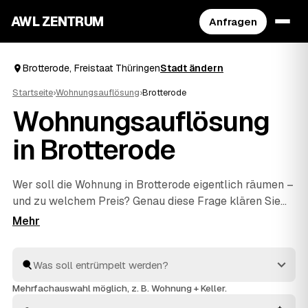
AWL ZENTRUM
Anfragen
Brotterode, Freistaat Thüringen
Stadt ändern
Startseite
›
Wohnungsauflösung
›
Brotterode
Wohnungsauflösung
in Brotterode
Wer soll die Wohnung in Brotterode eigentlich räumen –
und zu welchem Preis? Genau diese Frage klären Sie
mit AWL in einer einzigen Anfrage: Sie schildern den
Umfang, mehrere geprüfte Anbieter aus Brotterode und
Bad Liebenstein
und
Ruhla
antworten mit ihrem
Festpreis. Räumen, fachgerecht entsorgen und
besenrein an den Vermieter übergeben gehört bei allen
Mehrfachauswahl möglich, z. B. Wohnung + Keller.
dazu. Sie müssen nur das Angebot auswählen, das am