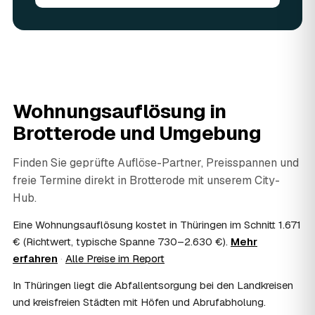
angerechnet — das senkt Ihre Kosten. Brauchbares wird
weitergegeben oder gespendet, nur der Rest wird
fachgerecht entsorgt.
07
Werden Wertsachen angerechnet?
Ja. Verwertbares wird begutachtet und mindert den Preis
— das geben Sie einfach in der Anfrage an.
08
Ist eine Wohnungsauflösung steuerlich
Wohnungsauflösung in
absetzbar?
Brotterode
und Umgebung
In vielen Fällen ja: Als haushaltsnahe Dienstleistung
lassen sich Arbeits- und Fahrtkosten anteilig von der
Steuer absetzen, bei einer Auflösung im Erbfall unter
Finden Sie geprüfte Auflöse-Partner, Preisspannen und
Umständen als Nachlassverbindlichkeit. Sie erhalten eine
freie Termine direkt in
Brotterode
mit unserem City-
ordentliche Rechnung mit ausgewiesenem Lohnanteil; die
Hub.
genaue Anrechnung klären Sie mit Ihrem Steuerberater.
09
Muss ich bei der Wohnungsauflösung anwesend
Eine Wohnungsauflösung kostet in Thüringen im Schnitt 1.671
sein?
€ (Richtwert, typische Spanne 730–2.630 €).
Mehr
Nicht zwingend. Viele Auflösungen in Brotterode laufen
erfahren
·
Alle Preise im Report
nach Schlüsselübergabe ohne Sie ab — praktisch, wenn
Sie weiter entfernt wohnen. Sie können aber jederzeit
In Thüringen liegt die Abfallentsorgung bei den Landkreisen
dabei sein, etwa um Wertsachen oder persönliche
und kreisfreien Städten mit Höfen und Abrufabholung.
Unterlagen vorab zu sichern.